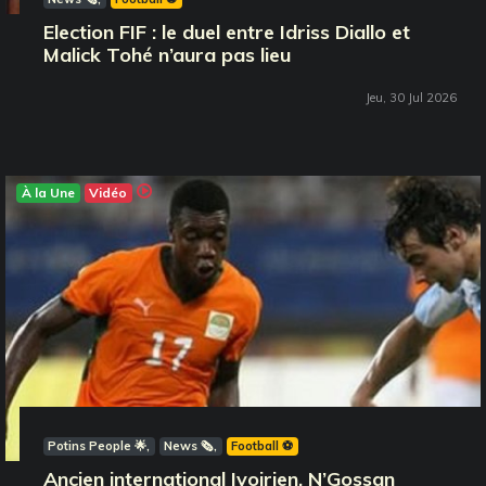
Election FIF : le duel entre Idriss Diallo et
Malick Tohé n’aura pas lieu
Jeu, 30 Jul 2026
À la Une
Vidéo
Potins People 🌟
News 🗞️
Football ⚽️
Ancien international Ivoirien, N’Gossan