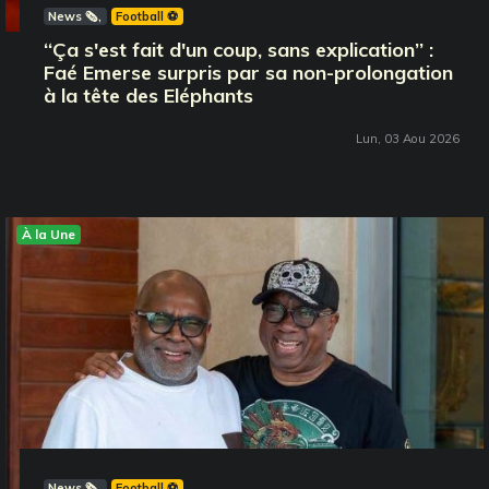
News 🗞️
Football ⚽️
‘‘Ça s'est fait d'un coup, sans explication’’ :
Faé Emerse surpris par sa non-prolongation
à la tête des Eléphants
Lun, 03 Aou 2026
À la Une
News 🗞️
Football ⚽️