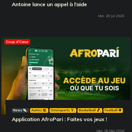
Antoine lance un appel à l’aide
Mar, 28 Jul 2026
Coup d'Cœur
News 🗞️
Autres 🎽
Omnisports 🏅
Basketball 🏀
Football ⚽️
Application AfroPari : Faites vos jeux !
Mar, 05 Mai 2026