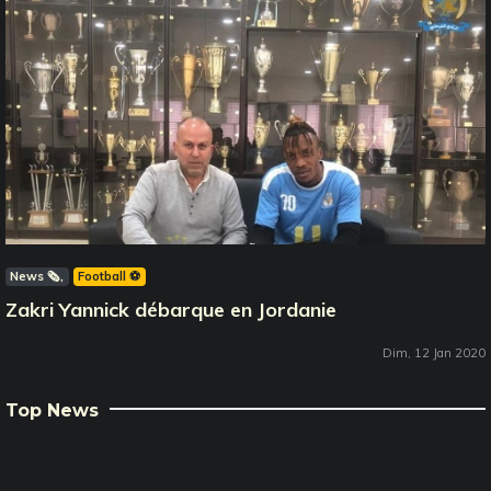
News 🗞️
Football ⚽️
Zakri Yannick débarque en Jordanie
Dim, 12 Jan 2020
Top News