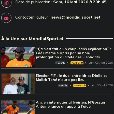
Date de publication :
Sam, 16 Mai 2026 à 20h 45
Contacter l'auteur :
news@mondialsport.net
À la Une sur MondialSport.ci
‘‘Ça s'est fait d'un coup, sans explication’’ :
Faé Emerse surpris par sa non-
prolongation à la tête des Eléphants
Lun, 03 Aou 2026
News 🗞️
Football ⚽️
Election FIF : le duel entre Idriss Diallo et
Malick Tohé n’aura pas lieu
Jeu, 30 Jul 2026
News 🗞️
Football ⚽️
Ancien international Ivoirien, N’Gossan
Antoine lance un appel à l’aide