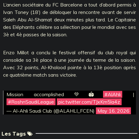
L’ancien sociétaire du FC Barcelone a tout d’abord permis à
Ivan Toney (18’) de débloquer la rencontre avant de servir
Saleh Abu Al-Shamat deux minutes plus tard. Le Capitaine
des Eléphants célèbre sa sélection pour le mondial avec ses
3è et 4è passes de la saison.
Enzo Millot a conclu le festival offensif du club royal qui
consolide sa 3è place à une journée du terme de la saison.
Avec 32 points, Al-Kholood pointe à la 13è position après
ce quatrième match sans victoire.
Mission accomplished 💚🏟
#AlAhli
|
#RoshnSaudiLeague
pic.twitter.com/TJxKm5la4z
— Al-Ahli Saudi Club (@ALAHLI_FCEN)
May 16, 2026
Les Tags