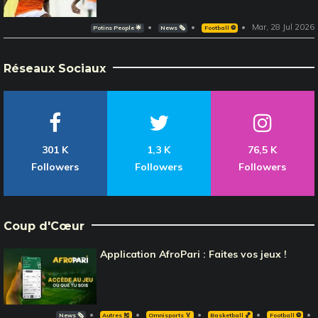
Mar, 28 Jul 2026
Potins People 🌟
News 🗞️
Football ⚽️
Réseaux Sociaux
301 K
1,3 K
76,5 K
Followers
Followers
Followers
Coup d'Cœur
Application AfroPari : Faites vos jeux !
News 🗞️
Autres 🎽
Omnisports 🏅
Basketball 🏀
Football ⚽️