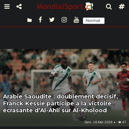
Normal
Sombre
Arabie Saoudite : doublement décisif,
Franck Kessié participe à la victoire
écrasante d’Al-Ahli sur Al-Kholood
Sam, 16 Mai 2026
47