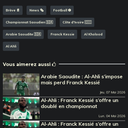
Brève 📄
News 🗞️
Football ⚽️
Championnat Saoudien 🇸🇦
Côte d'Ivoire 🇨🇮
Arabie Saoudite 🇸🇦
Franck Kessie
Al Kholood
Al Ahli
Vous aimerez aussi
Arabie Saoudite : Al-Ahli s’impose
mais perd Franck Kessié
Jeu, 07 Mai 2026
Al-Ahli : Franck Kessié s’offre un
doublé en championnat
Lun, 04 Mai 2026
Al-Ahli : Franck Kessié s’offre un