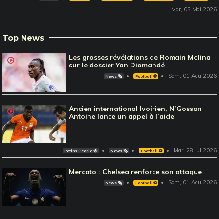
Mar, 05 Mai 2026
Top News
Les grosses révélations de Romain Molina
sur le dossier Yan Diomandé
Sam, 01 Aou 2026
News 🗞️
Football ⚽️
Ancien international Ivoirien, N’Gossan
Antoine lance un appel à l’aide
Mar, 28 Jul 2026
Potins People 🌟
News 🗞️
Football ⚽️
Mercato : Chelsea renforce son attaque
Sam, 01 Aou 2026
News 🗞️
Football ⚽️