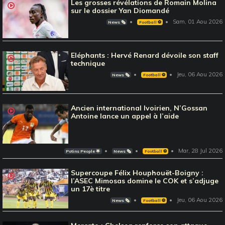
Les grosses révélations de Romain Molina
sur le dossier Yan Diomandé
Sam, 01 Aou 2026
News 🗞️
Football ⚽️
Eléphants : Hervé Renard dévoile son staff
technique
Jeu, 06 Aou 2026
News 🗞️
Football ⚽️
Ancien international Ivoirien, N’Gossan
Antoine lance un appel à l’aide
Mar, 28 Jul 2026
Potins People 🌟
News 🗞️
Football ⚽️
Supercoupe Félix Houphouët-Boigny :
l’ASEC Mimosas domine le COK et s’adjuge
un 17è titre
Jeu, 06 Aou 2026
News 🗞️
Football ⚽️