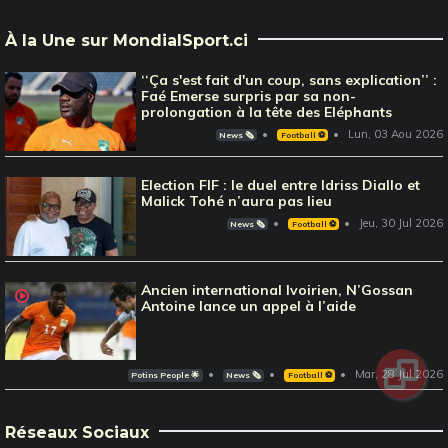
À la Une sur MondialSport.ci
‘‘Ça s'est fait d'un coup, sans explication’’ :
Faé Emerse surpris par sa non-
prolongation à la tête des Eléphants
Lun, 03 Aou 2026
News 🗞️
Football ⚽️
Election FIF : le duel entre Idriss Diallo et
Malick Tohé n’aura pas lieu
Jeu, 30 Jul 2026
News 🗞️
Football ⚽️
Ancien international Ivoirien, N’Gossan
Antoine lance un appel à l’aide
Mar, 28 Jul 2026
Potins People 🌟
News 🗞️
Football ⚽️
Réseaux Sociaux