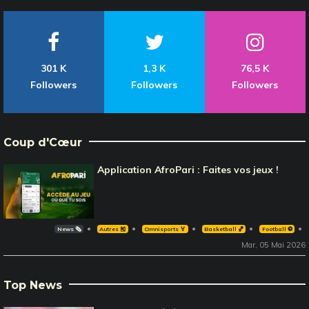
301 K
1,3 K
76,5 K
Followers
Followers
Followers
Coup d'Cœur
Application AfroPari : Faites vos jeux !
News 🗞️
Autres 🎽
Omnisports 🏅
Basketball 🏀
Football ⚽️
Mar, 05 Mai 2026
Top News