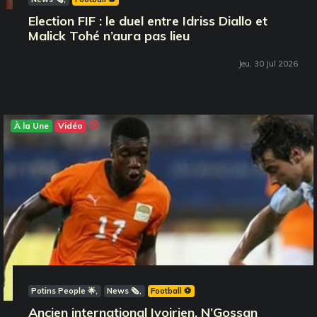
Election FIF : le duel entre Idriss Diallo et
Malick Tohé n’aura pas lieu
Jeu, 30 Jul 2026
À la Une
Vidéo
Potins People 🌟
News 🗞️
Football ⚽️
Ancien international Ivoirien, N’Gossan