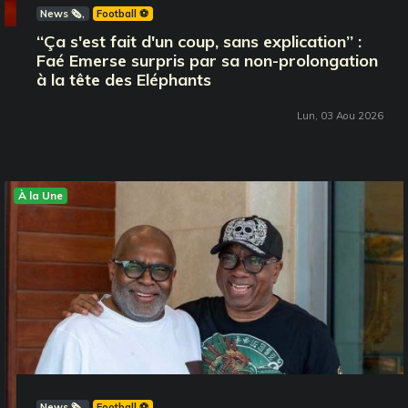
News 🗞️
Football ⚽️
‘‘Ça s'est fait d'un coup, sans explication’’ :
Faé Emerse surpris par sa non-prolongation
à la tête des Eléphants
Lun, 03 Aou 2026
À la Une
News 🗞️
Football ⚽️