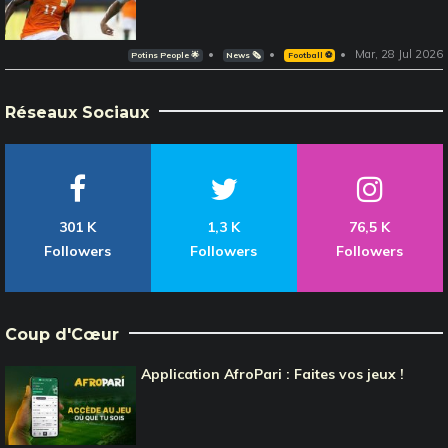
Mar, 28 Jul 2026
Potins People 🌟
News 🗞️
Football ⚽️
Réseaux Sociaux
301 K
1,3 K
76,5 K
Followers
Followers
Followers
Coup d'Cœur
Application AfroPari : Faites vos jeux !