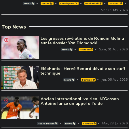
News 🗞️
Autres 🎽
Omnisports 🏅
Basketball 🏀
Football ⚽️
Mar, 05 Mai 2026
Top News
Les grosses révélations de Romain Molina
sur le dossier Yan Diomandé
Sam, 01 Aou 2026
News 🗞️
Football ⚽️
Eléphants : Hervé Renard dévoile son staff
technique
Jeu, 06 Aou 2026
News 🗞️
Football ⚽️
Ancien international Ivoirien, N’Gossan
Antoine lance un appel à l’aide
Mar, 28 Jul 2026
Potins People 🌟
News 🗞️
Football ⚽️