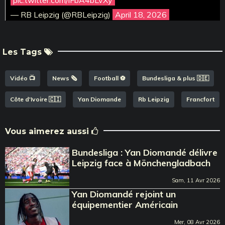
— RB Leipzig (@RBLeipzig)
April 18, 2026
Les Tags
Vidéo 📺
News 🗞️
Football ⚽️
Bundesliga & plus 🇩🇪
Côte d'Ivoire 🇨🇮
Yan Diomande
Rb Leipzig
Francfort
Vous aimerez aussi
Bundesliga : Yan Diomandé délivre
Leipzig face à Mönchengladbach
Sam, 11 Avr 2026
Yan Diomandé rejoint un
équipementier Américain
Mer, 08 Avr 2026