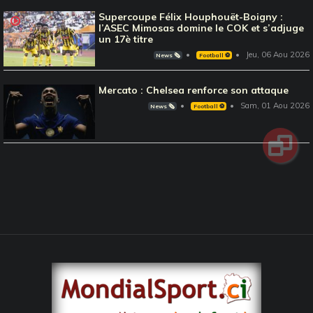
Supercoupe Félix Houphouët-Boigny :
l’ASEC Mimosas domine le COK et s’adjuge
un 17è titre
Jeu, 06 Aou 2026
News 🗞️
Football ⚽️
Mercato : Chelsea renforce son attaque
Sam, 01 Aou 2026
News 🗞️
Football ⚽️