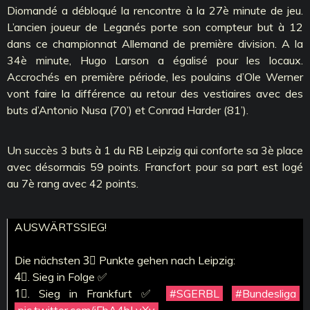
Diomandé a débloqué la rencontre à la 27è minute de jeu.
L’ancien joueur de Leganés porte son compteur but à 12
dans ce championnat Allemand de première division. A la
34è minute, Hugo Larson a égalisé pour les locaux.
Accrochés en première période, les poulains d’Ole Werner
vont faire la différence au retour des vestiaires avec des
buts d’Antonio Nusa (70’) et Conrad Harder (81’).
Un succès 3 buts à 1 du RB Leipzig qui conforte sa 3è place
avec désormais 59 points. Francfort pour sa part est logé
au 7è rang avec 42 points.
AUSWÄRTSSIEG!
Die nächsten 3⃣ Punkte gehen nach Leipzig:
4⃣. Sieg in Folge ✅
1⃣. Sieg in Frankfurt ✅
#SGERBL
#Bundesliga
pic.twitter.com/iFbA4bLvXy