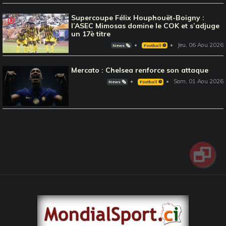
Supercoupe Félix Houphouët-Boigny :
l’ASEC Mimosas domine le COK et s’adjuge
un 17è titre
Jeu, 06 Aou 2026
News 🗞️
Football ⚽️
Mercato : Chelsea renforce son attaque
Sam, 01 Aou 2026
News 🗞️
Football ⚽️