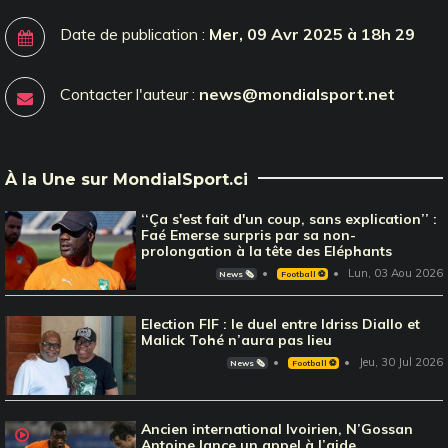
Date de publication :
Mer, 09 Avr 2025 à 18h 29
Contacter l'auteur :
news@mondialsport.net
À la Une sur MondialSport.ci
‘‘Ça s'est fait d'un coup, sans explication’’ :
Faé Emerse surpris par sa non-
prolongation à la tête des Eléphants
Lun, 03 Aou 2026
News 🗞️
Football ⚽️
Election FIF : le duel entre Idriss Diallo et
Malick Tohé n’aura pas lieu
Jeu, 30 Jul 2026
News 🗞️
Football ⚽️
Ancien international Ivoirien, N’Gossan
Antoine lance un appel à l’aide