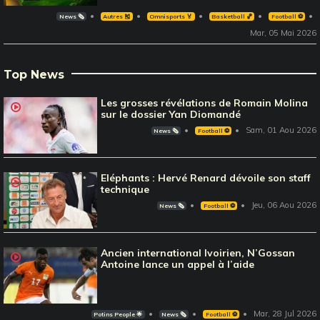
News 🗞️
Autres 🎽
Omnisports 🏅
Basketball 🏀
Football ⚽️
Mar, 05 Mai 2026
Top News
Les grosses révélations de Romain Molina
sur le dossier Yan Diomandé
Sam, 01 Aou 2026
News 🗞️
Football ⚽️
Eléphants : Hervé Renard dévoile son staff
technique
Jeu, 06 Aou 2026
News 🗞️
Football ⚽️
Ancien international Ivoirien, N’Gossan
Antoine lance un appel à l’aide
Mar, 28 Jul 2026
Potins People 🌟
News 🗞️
Football ⚽️