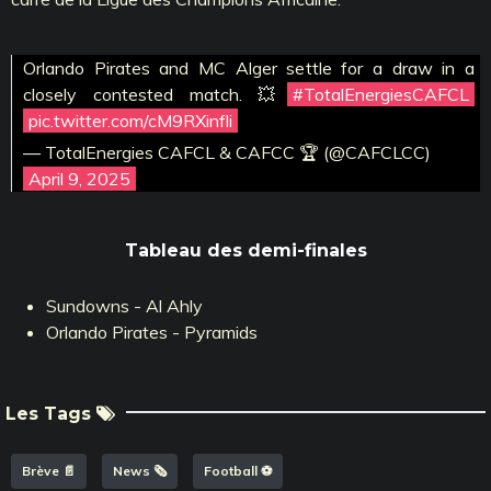
Orlando Pirates and MC Alger settle for a draw in a
closely contested match. 💥
#TotalEnergiesCAFCL
pic.twitter.com/cM9RXinfli
— TotalEnergies CAFCL & CAFCC 🏆 (@CAFCLCC)
April 9, 2025
Tableau des demi-finales
Sundowns - Al Ahly
Orlando Pirates - Pyramids
Les Tags
Brève 📄
News 🗞️
Football ⚽️