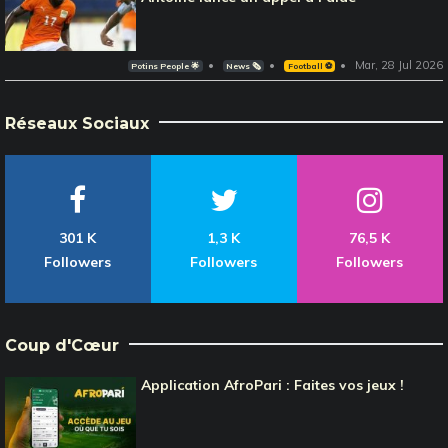
Mar, 28 Jul 2026
Potins People 🌟
News 🗞️
Football ⚽️
Réseaux Sociaux
301 K
1,3 K
76,5 K
Followers
Followers
Followers
Coup d'Cœur
Application AfroPari : Faites vos jeux !