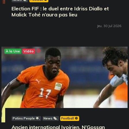
Election FIF : le duel entre Idriss Diallo et
Malick Tohé n’aura pas lieu
Jeu, 30 Jul 2026
À la Une
Vidéo
Potins People 🌟
News 🗞️
Football ⚽️
Ancien international Ivoirien, N’Gossan