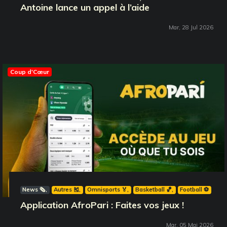
Antoine lance un appel à l’aide
Mar, 28 Jul 2026
Coup d'Cœur
News 🗞️
Autres 🎽
Omnisports 🏅
Basketball 🏀
Football ⚽️
Application AfroPari : Faites vos jeux !
Mar, 05 Mai 2026