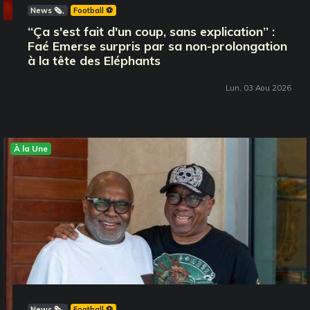
News 🗞️
Football ⚽️
‘‘Ça s'est fait d'un coup, sans explication’’ :
Faé Emerse surpris par sa non-prolongation
à la tête des Eléphants
Lun, 03 Aou 2026
À la Une
News 🗞️
Football ⚽️