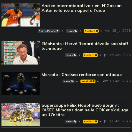
Ancien international Ivoirien, N’Gossan
Antoine lance un appel à l’aide
Mar, 28 Jul 2026
Potins People 🌟
News 🗞️
Football ⚽️
Eléphants : Hervé Renard dévoile son staff
technique
Jeu, 06 Aou 2026
News 🗞️
Football ⚽️
Mercato : Chelsea renforce son attaque
Sam, 01 Aou 2026
News 🗞️
Football ⚽️
Supercoupe Félix Houphouët-Boigny :
l’ASEC Mimosas domine le COK et s’adjuge
un 17è titre
Jeu, 06 Aou 2026
News 🗞️
Football ⚽️