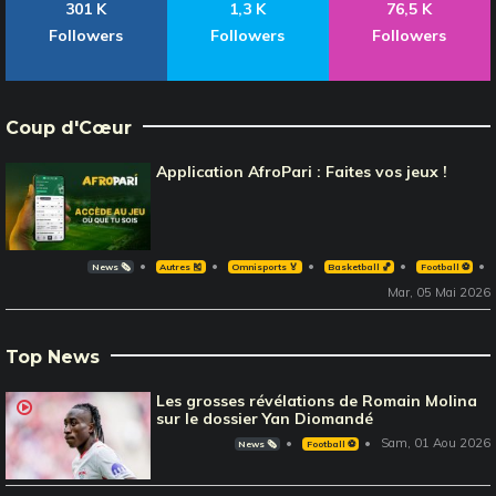
301 K
1,3 K
76,5 K
Followers
Followers
Followers
Coup d'Cœur
Application AfroPari : Faites vos jeux !
News 🗞️
Autres 🎽
Omnisports 🏅
Basketball 🏀
Football ⚽️
Mar, 05 Mai 2026
Top News
Les grosses révélations de Romain Molina
sur le dossier Yan Diomandé
Sam, 01 Aou 2026
News 🗞️
Football ⚽️