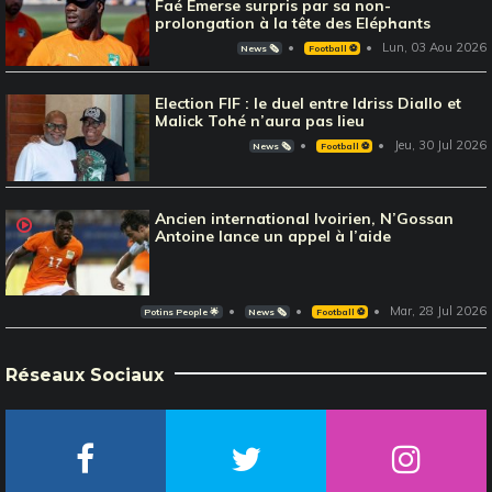
Faé Emerse surpris par sa non-
prolongation à la tête des Eléphants
Lun, 03 Aou 2026
News 🗞️
Football ⚽️
Election FIF : le duel entre Idriss Diallo et
Malick Tohé n’aura pas lieu
Jeu, 30 Jul 2026
News 🗞️
Football ⚽️
Ancien international Ivoirien, N’Gossan
Antoine lance un appel à l’aide
Mar, 28 Jul 2026
Potins People 🌟
News 🗞️
Football ⚽️
Réseaux Sociaux