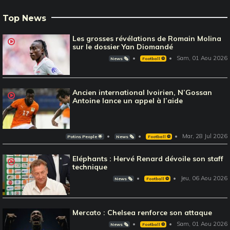
Top News
Les grosses révélations de Romain Molina
sur le dossier Yan Diomandé
Sam, 01 Aou 2026
News 🗞️
Football ⚽️
Ancien international Ivoirien, N’Gossan
Antoine lance un appel à l’aide
Mar, 28 Jul 2026
Potins People 🌟
News 🗞️
Football ⚽️
Eléphants : Hervé Renard dévoile son staff
technique
Jeu, 06 Aou 2026
News 🗞️
Football ⚽️
Mercato : Chelsea renforce son attaque
Sam, 01 Aou 2026
News 🗞️
Football ⚽️