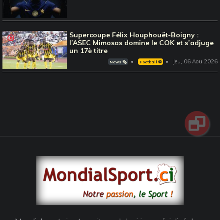
Supercoupe Félix Houphouët-Boigny :
l’ASEC Mimosas domine le COK et s’adjuge
un 17è titre
Jeu, 06 Aou 2026
News 🗞️
Football ⚽️