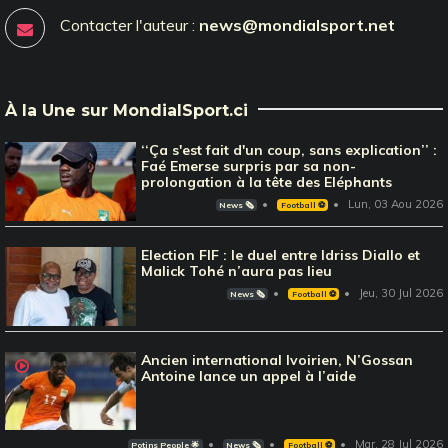
Contacter l'auteur :
news@mondialsport.net
À la Une sur MondialSport.ci
‘‘Ça s'est fait d'un coup, sans explication’’ :
Faé Emerse surpris par sa non-
prolongation à la tête des Eléphants
Lun, 03 Aou 2026
News 🗞️
Football ⚽️
Election FIF : le duel entre Idriss Diallo et
Malick Tohé n’aura pas lieu
Jeu, 30 Jul 2026
News 🗞️
Football ⚽️
Ancien international Ivoirien, N’Gossan
Antoine lance un appel à l’aide
Mar, 28 Jul 2026
Potins People 🌟
News 🗞️
Football ⚽️