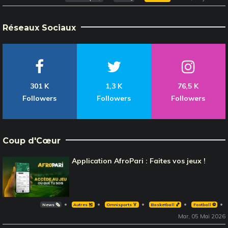
Réseaux Sociaux
301 K
1,3 K
76,5 K
Followers
Followers
Followers
Coup d'Cœur
Application AfroPari : Faites vos jeux !
News 🗞️
Autres 🎽
Omnisports 🏅
Basketball 🏀
Football ⚽️
Mar, 05 Mai 2026