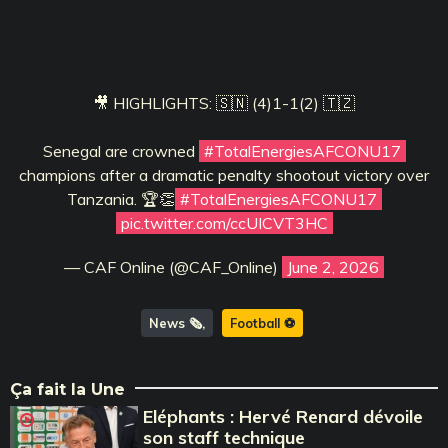
🎥 HIGHLIGHTS: 🇸🇳 (4)1-1(2) 🇹🇿
Senegal are crowned
#TotalEnergiesAFCONU17
champions after a dramatic penalty shootout victory over
Tanzania. 🏆👏
#TotalEnergiesAFCONU17
pic.twitter.com/ccUICVT3HC
— CAF Online (@CAF_Online)
June 2, 2026
News 🗞️
Football ⚽️
Ça fait la Une
Eléphants : Hervé Renard dévoile
son staff technique