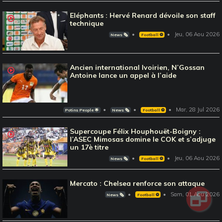
Eléphants : Hervé Renard dévoile son staff
technique
Jeu, 06 Aou 2026
News 🗞️
Football ⚽️
Ancien international Ivoirien, N’Gossan
Antoine lance un appel à l’aide
Mar, 28 Jul 2026
Potins People 🌟
News 🗞️
Football ⚽️
Supercoupe Félix Houphouët-Boigny :
l’ASEC Mimosas domine le COK et s’adjuge
un 17è titre
Jeu, 06 Aou 2026
News 🗞️
Football ⚽️
Mercato : Chelsea renforce son attaque
Sam, 01 Aou 2026
News 🗞️
Football ⚽️