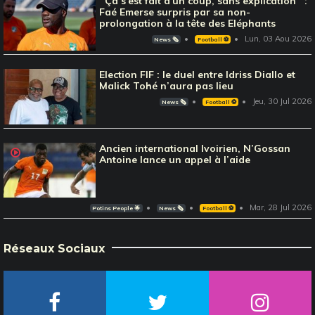
‘‘Ça s'est fait d'un coup, sans explication’’ :
Faé Emerse surpris par sa non-
prolongation à la tête des Eléphants
Lun, 03 Aou 2026
News 🗞️
Football ⚽️
Election FIF : le duel entre Idriss Diallo et
Malick Tohé n’aura pas lieu
Jeu, 30 Jul 2026
News 🗞️
Football ⚽️
Ancien international Ivoirien, N’Gossan
Antoine lance un appel à l’aide
Mar, 28 Jul 2026
Potins People 🌟
News 🗞️
Football ⚽️
Réseaux Sociaux