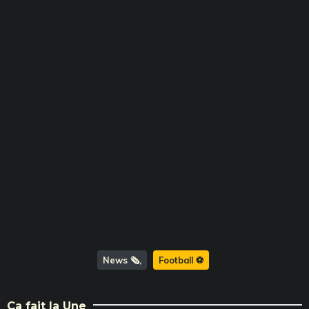
News 🗞️
Football ⚽️
Ça fait la Une