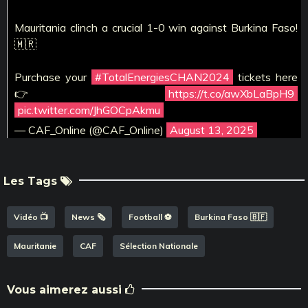
Mauritania clinch a crucial 1-0 win against Burkina Faso!
🇲🇷
Purchase your
#TotalEnergiesCHAN2024
tickets here
👉
https://t.co/awXbLaBpH9
pic.twitter.com/JhGOCpAkmu
— CAF_Online (@CAF_Online)
August 13, 2025
Les Tags
Vidéo 📺
News 🗞️
Football ⚽️
Burkina Faso 🇧🇫
Mauritanie
CAF
Sélection Nationale
Vous aimerez aussi