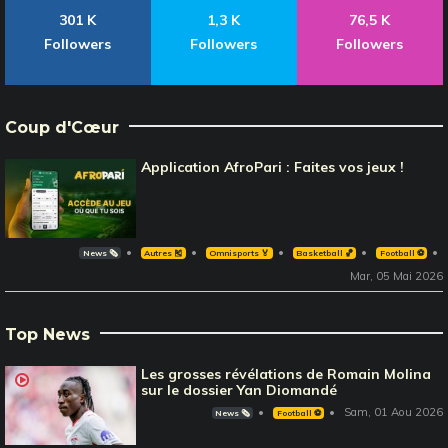
301 K
1,3 K
76,5 K
Followers
Followers
Followers
Coup d'Cœur
Application AfroPari : Faites vos jeux !
News 🗞️
Autres 🎽
Omnisports 🏅
Basketball 🏀
Football ⚽️
Mar, 05 Mai 2026
Top News
Les grosses révélations de Romain Molina
sur le dossier Yan Diomandé
Sam, 01 Aou 2026
News 🗞️
Football ⚽️