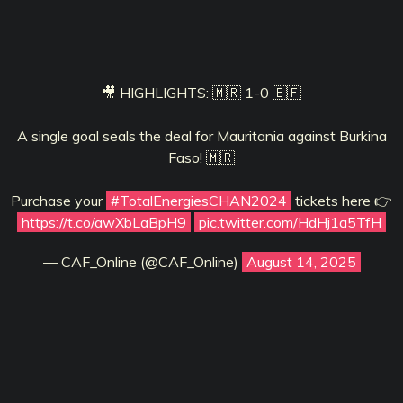
🎥 HIGHLIGHTS: 🇲🇷 1-0 🇧🇫
A single goal seals the deal for Mauritania against Burkina
Faso! 🇲🇷
Purchase your
#TotalEnergiesCHAN2024
tickets here 👉
https://t.co/awXbLaBpH9
pic.twitter.com/HdHj1a5TfH
— CAF_Online (@CAF_Online)
August 14, 2025