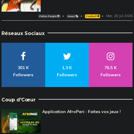
Mar, 28 Jul 2026
Potins People 🌟
News 🗞️
Football ⚽️
Réseaux Sociaux
301 K
1,3 K
76,5 K
Followers
Followers
Followers
Coup d'Cœur
Application AfroPari : Faites vos jeux !