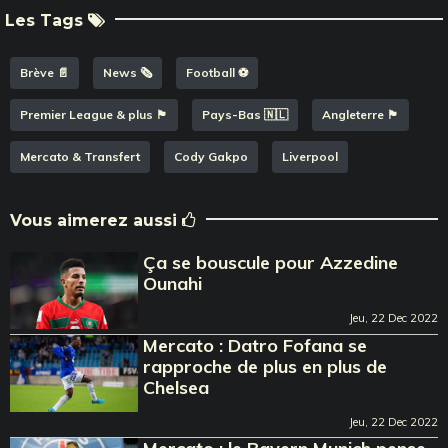
Les Tags
Brève 📄
News 🗞️
Football ⚽️
Premier League & plus 🏴󠁧󠁢󠁥󠁮󠁧󠁿
Pays-Bas 🇳🇱
Angleterre 🏴󠁧󠁢󠁥󠁮󠁧󠁿
Mercato & Transfert
Cody Gakpo
Liverpool
Vous aimerez aussi
Ça se bouscule pour Azzedine
Ounahi
Jeu, 22 Dec 2022
Mercato : Datro Fofana se
rapproche de plus en plus de
Chelsea
Jeu, 22 Dec 2022