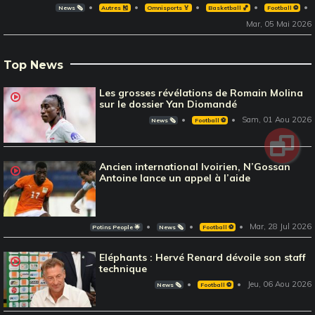
News 🗞️
Autres 🎽
Omnisports 🏅
Basketball 🏀
Football ⚽️
Mar, 05 Mai 2026
Top News
Les grosses révélations de Romain Molina
sur le dossier Yan Diomandé
Sam, 01 Aou 2026
News 🗞️
Football ⚽️
Ancien international Ivoirien, N’Gossan
Antoine lance un appel à l’aide
Mar, 28 Jul 2026
Potins People 🌟
News 🗞️
Football ⚽️
Eléphants : Hervé Renard dévoile son staff
technique
Jeu, 06 Aou 2026
News 🗞️
Football ⚽️