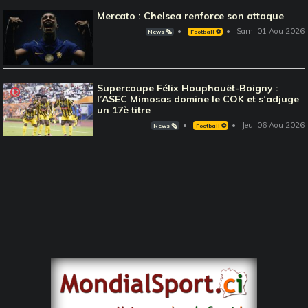
Mercato : Chelsea renforce son attaque
Sam, 01 Aou 2026
News 🗞️
Football ⚽️
Supercoupe Félix Houphouët-Boigny :
l’ASEC Mimosas domine le COK et s’adjuge
un 17è titre
Jeu, 06 Aou 2026
News 🗞️
Football ⚽️