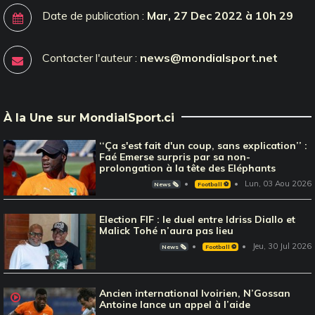
Date de publication :
Mar, 27 Dec 2022 à 10h 29
Contacter l'auteur :
news@mondialsport.net
À la Une sur MondialSport.ci
‘‘Ça s'est fait d'un coup, sans explication’’ :
Faé Emerse surpris par sa non-
prolongation à la tête des Eléphants
Lun, 03 Aou 2026
News 🗞️
Football ⚽️
Election FIF : le duel entre Idriss Diallo et
Malick Tohé n’aura pas lieu
Jeu, 30 Jul 2026
News 🗞️
Football ⚽️
Ancien international Ivoirien, N’Gossan
Antoine lance un appel à l’aide