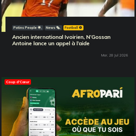
Potins People 🌟
News 🗞️
Football ⚽️
Ancien international Ivoirien, N’Gossan
Antoine lance un appel à l’aide
Mar, 28 Jul 2026
Coup d'Cœur