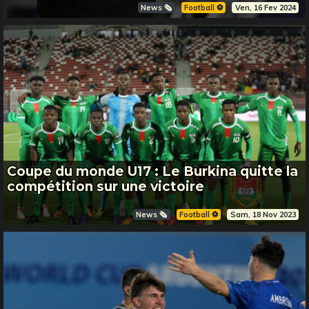
News 🗞️
Football ⚽️
Ven, 16 Fev 2024
Coupe du monde U17 : Le Burkina quitte la
compétition sur une victoire
News 🗞️
Football ⚽️
Sam, 18 Nov 2023