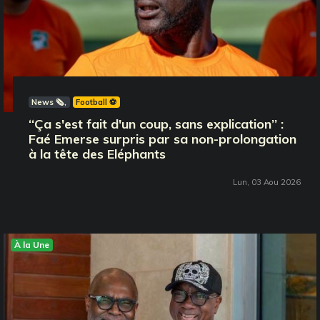
News 🗞️
Football ⚽️
‘‘Ça s'est fait d'un coup, sans explication’’ :
Faé Emerse surpris par sa non-prolongation
à la tête des Eléphants
Lun, 03 Aou 2026
À la Une