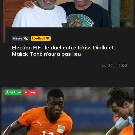
News 🗞️
Football ⚽️
Election FIF : le duel entre Idriss Diallo et
Malick Tohé n’aura pas lieu
Jeu, 30 Jul 2026
À la Une
Vidéo