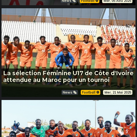
News 🗞️
Football ⚽️
Mar, 05 Aou 2025
La sélection Féminine U17 de Côte d'Ivoire
attendue au Maroc pour un tournoi
News 🗞️
Football ⚽️
Mer, 21 Mai 2025