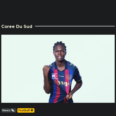
Coree Du Sud
News 🗞️
Football ⚽️