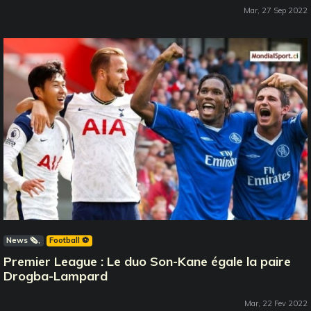
Mar, 27 Sep 2022
News 🗞️
Football ⚽️
Premier League : Le duo Son-Kane égale la paire
Drogba-Lampard
Mar, 22 Fev 2022