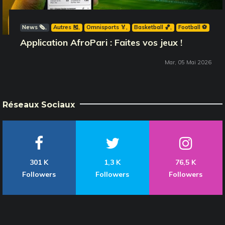
News 🗞️
Autres 🎽
Omnisports 🏅
Basketball 🏀
Football ⚽️
Application AfroPari : Faites vos jeux !
Mar, 05 Mai 2026
Réseaux Sociaux
301 K
1,3 K
76,5 K
Followers
Followers
Followers