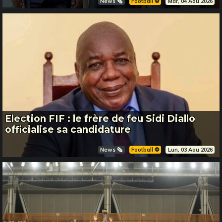
News 🗞️
Football ⚽️
Mar, 04 Aou 2026
Election FIF : le frère de feu Sidi Diallo
officialise sa candidature
News 🗞️
Football ⚽️
Lun, 03 Aou 2026