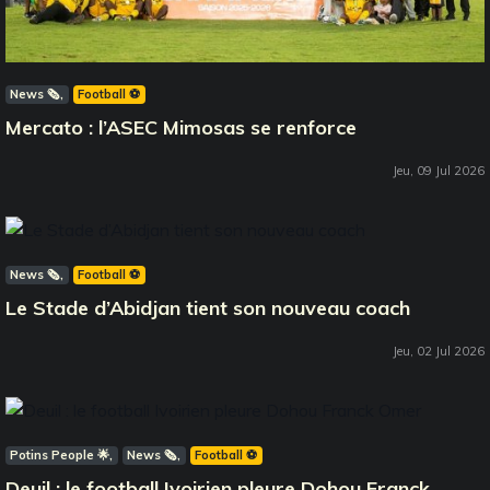
News 🗞️
Football ⚽️
Mercato : l’ASEC Mimosas se renforce
Jeu, 09 Jul 2026
News 🗞️
Football ⚽️
Le Stade d’Abidjan tient son nouveau coach
Jeu, 02 Jul 2026
Potins People 🌟
News 🗞️
Football ⚽️
Deuil : le football Ivoirien pleure Dohou Franck