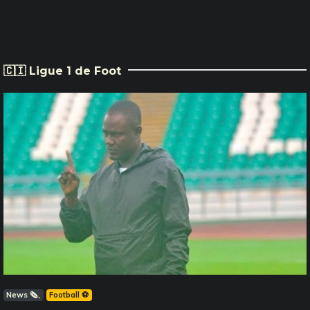
🇨🇮 Ligue 1 de Foot
News 🗞️
Football ⚽️