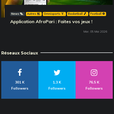
News 🗞️
Autres 🎽
Omnisports 🏅
Basketball 🏀
Football ⚽️
Application AfroPari : Faites vos jeux !
Mar, 05 Mai 2026
Réseaux Sociaux
301 K
1,3 K
76,5 K
Followers
Followers
Followers