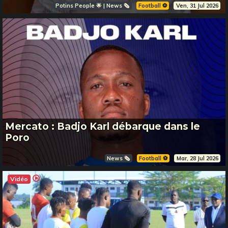
Potins People 🌟 | News 🗞️
Football ⚽️
Ven, 31 Jul 2026
Mercato : Badjo Karl débarque dans le
Poro
News 🗞️
Football ⚽️
Mar, 28 Jul 2026
Vidéo