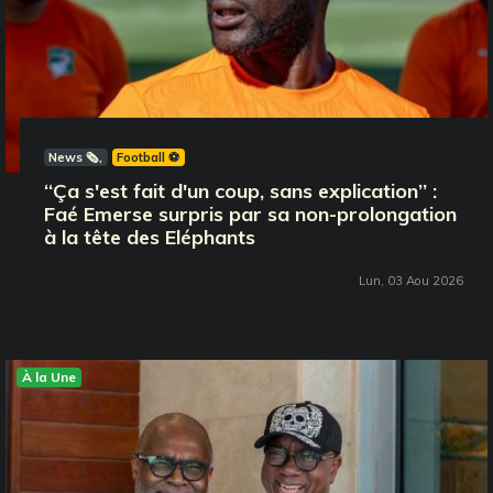
News 🗞️
Football ⚽️
‘‘Ça s'est fait d'un coup, sans explication’’ :
Faé Emerse surpris par sa non-prolongation
à la tête des Eléphants
Lun, 03 Aou 2026
À la Une