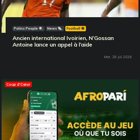
Potins People 🌟
News 🗞️
Football ⚽️
Ancien international Ivoirien, N’Gossan
Antoine lance un appel à l’aide
Mar, 28 Jul 2026
Coup d'Cœur