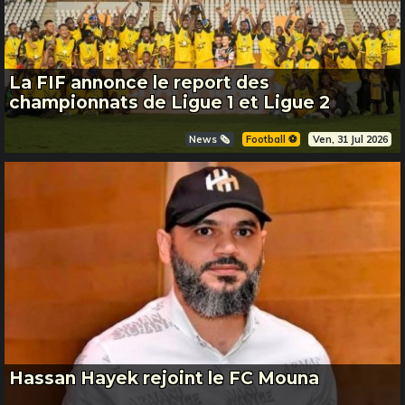
La FIF annonce le report des
championnats de Ligue 1 et Ligue 2
News 🗞️
Football ⚽️
Ven, 31 Jul 2026
Hassan Hayek rejoint le FC Mouna