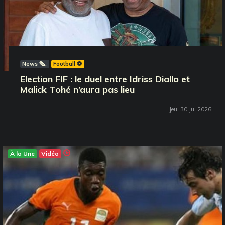
News 🗞️
Football ⚽️
Election FIF : le duel entre Idriss Diallo et
Malick Tohé n’aura pas lieu
Jeu, 30 Jul 2026
À la Une
Vidéo