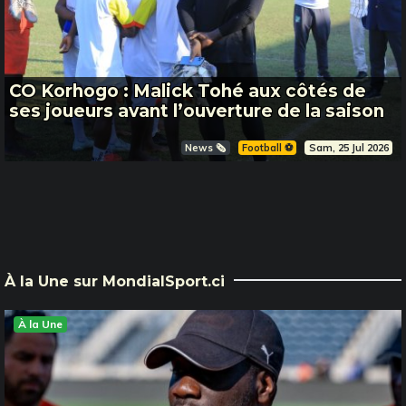
CO Korhogo : Malick Tohé aux côtés de
ses joueurs avant l’ouverture de la saison
News 🗞️
Football ⚽️
Sam, 25 Jul 2026
À la Une sur MondialSport.ci
À la Une