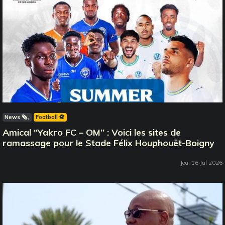
News 🗞️
Football ⚽️
Amical ‘‘Yakro FC – OM’’ : Voici les sites de
ramassage pour le Stade Félix Houphouët-Boigny
Jeu, 16 Jul 2026