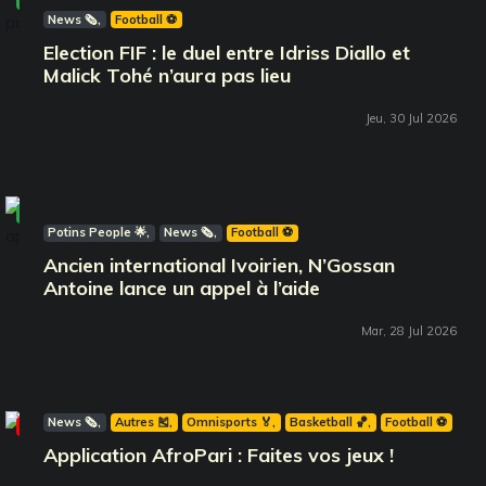
News 🗞️
Football ⚽️
Election FIF : le duel entre Idriss Diallo et
Malick Tohé n’aura pas lieu
Jeu, 30 Jul 2026
À la Une
Vidéo
Potins People 🌟
News 🗞️
Football ⚽️
Ancien international Ivoirien, N’Gossan
Antoine lance un appel à l’aide
Mar, 28 Jul 2026
News 🗞️
Autres 🎽
Omnisports 🏅
Basketball 🏀
Football ⚽️
Coup d'Cœur
Application AfroPari : Faites vos jeux !