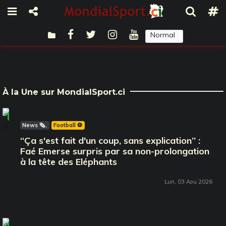
Normal
Sombre
À la Une sur MondialSport.ci
À la Une
News 🗞️
Football ⚽️
‘‘Ça s'est fait d'un coup, sans explication’’ :
Faé Emerse surpris par sa non-prolongation
à la tête des Eléphants
Lun, 03 Aou 2026
À la Une