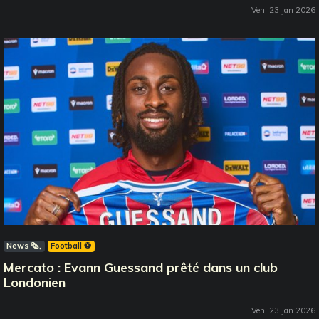
Ven, 23 Jan 2026
News 🗞️
Football ⚽️
Mercato : Evann Guessand prêté dans un club
Londonien
Ven, 23 Jan 2026