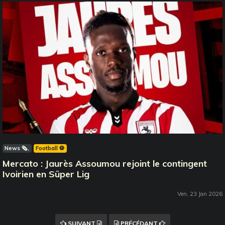
News 🗞️
Football ⚽️
Mercato : Jaurès Assoumou rejoint le contingent
Ivoirien en Süper Lig
Ven, 23 Jan 2026
SUIVANT
PRÉCÉDANT