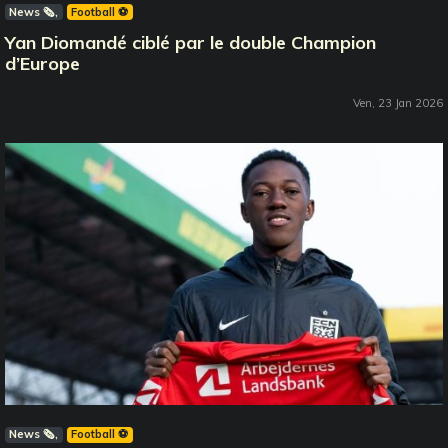
News 🗞️
Football ⚽️
Yan Diomandé ciblé par le double Champion
d’Europe
Ven, 23 Jan 2026
News 🗞️
Football ⚽️