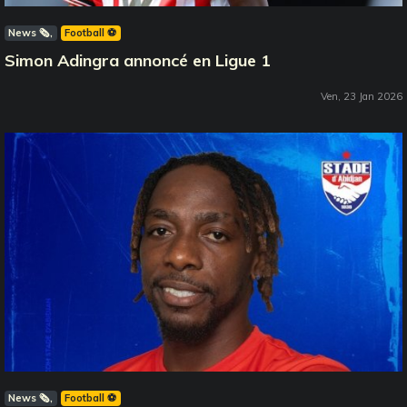
News 🗞️
Football ⚽️
Simon Adingra annoncé en Ligue 1
Ven, 23 Jan 2026
News 🗞️
Football ⚽️