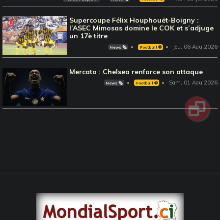
Supercoupe Félix Houphouët-Boigny :
l’ASEC Mimosas domine le COK et s’adjuge
un 17è titre
Jeu, 06 Aou 2026
News 🗞️
Football ⚽️
Mercato : Chelsea renforce son attaque
Sam, 01 Aou 2026
News 🗞️
Football ⚽️