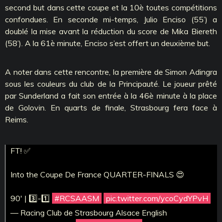
second but dans cette coupe et la 10è toutes compétitions
confondues. En seconde mi-temps, Julio Enciso (55’) a
doublé la mise avant la réduction du score de Mika Biereth
(58’). A la 61è minute, Enciso s’est offert un deuxième but.
A noter dans cette rencontre, la première de Simon Adingra
sous les couleurs du club de la Principauté. Le joueur prêté
par Sunderland a fait son entrée à la 46è minute à la place
de Golovin. En quarts de finale, Strasbourg fera face à
Reims.
FT! ✅
Into the Coupe De France QUARTER-FINALS 😍
90' | 3️⃣-1️⃣
#RCSAASM
pic.twitter.com/ycoCydYPvH
— Racing Club de Strasbourg Alsace English