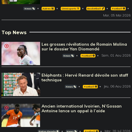
News 🗞️
Autres 🎽
Omnisports 🏅
Basketball 🏀
Football ⚽️
Mar, 05 Mai 2026
Top News
Les grosses révélations de Romain Molina
sur le dossier Yan Diomandé
Sam, 01 Aou 2026
News 🗞️
Football ⚽️
Eléphants : Hervé Renard dévoile son staff
technique
Jeu, 06 Aou 2026
News 🗞️
Football ⚽️
Ancien international Ivoirien, N’Gossan
Antoine lance un appel à l’aide
Mar, 28 Jul 2026
Potins People 🌟
News 🗞️
Football ⚽️