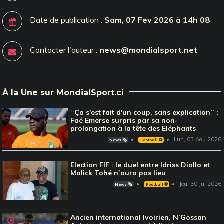
Date de publication :
Sam, 07 Fev 2026 à 14h 08
Contacter l'auteur :
news@mondialsport.net
À la Une sur MondialSport.ci
‘‘Ça s'est fait d'un coup, sans explication’’ :
Faé Emerse surpris par sa non-
prolongation à la tête des Eléphants
Lun, 03 Aou 2026
News 🗞️
Football ⚽️
Election FIF : le duel entre Idriss Diallo et
Malick Tohé n’aura pas lieu
Jeu, 30 Jul 2026
News 🗞️
Football ⚽️
Ancien international Ivoirien, N’Gossan