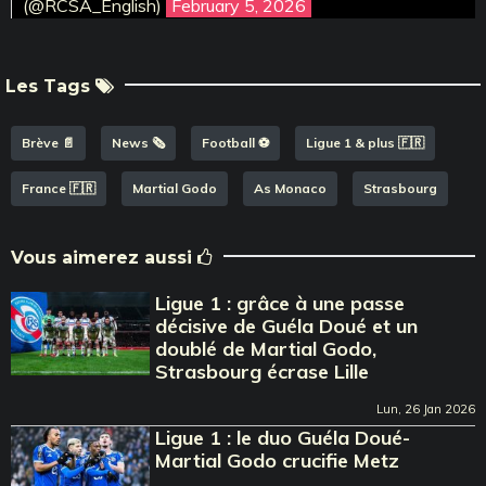
(@RCSA_English)
February 5, 2026
Les Tags
Brève 📄
News 🗞️
Football ⚽️
Ligue 1 & plus 🇫🇷
France 🇫🇷
Martial Godo
As Monaco
Strasbourg
Vous aimerez aussi
Ligue 1 : grâce à une passe
décisive de Guéla Doué et un
doublé de Martial Godo,
Strasbourg écrase Lille
Lun, 26 Jan 2026
Ligue 1 : le duo Guéla Doué-
Martial Godo crucifie Metz