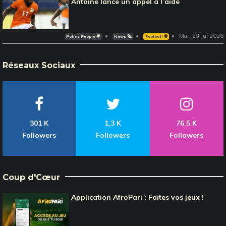
Antoine lance un appel à l’aide
Mar, 28 Jul 2026
Potins People 🌟
News 🗞️
Football ⚽️
Réseaux Sociaux
301 K
1,3 K
76,5 K
Followers
Followers
Followers
Coup d'Cœur
Application AfroPari : Faites vos jeux !