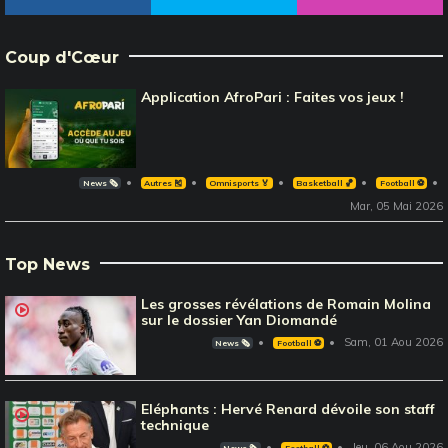
Coup d'Cœur
Application AfroPari : Faites vos jeux !
News 🗞️
Autres 🎽
Omnisports 🏅
Basketball 🏀
Football ⚽️
Mar, 05 Mai 2026
Top News
Les grosses révélations de Romain Molina
sur le dossier Yan Diomandé
Sam, 01 Aou 2026
News 🗞️
Football ⚽️
Eléphants : Hervé Renard dévoile son staff
technique
Jeu, 06 Aou 2026