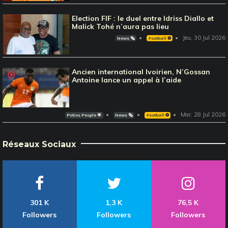
Election FIF : le duel entre Idriss Diallo et
Malick Tohé n’aura pas lieu
Jeu, 30 Jul 2026
News 🗞️
Football ⚽️
Ancien international Ivoirien, N’Gossan
Antoine lance un appel à l’aide
Mar, 28 Jul 2026
Potins People 🌟
News 🗞️
Football ⚽️
Réseaux Sociaux
301 K
1,3 K
76,5 K
Followers
Followers
Followers