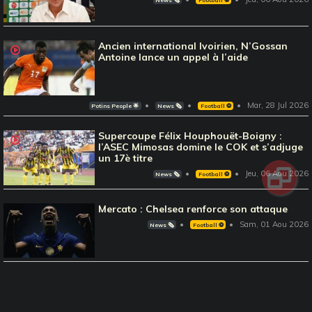
News 🗞️
Football ⚽️
Ancien international Ivoirien, N’Gossan
Antoine lance un appel à l’aide
Mar, 28 Jul 2026
Potins People 🌟
News 🗞️
Football ⚽️
Supercoupe Félix Houphouët-Boigny :
l’ASEC Mimosas domine le COK et s’adjuge
un 17è titre
Jeu, 06 Aou 2026
News 🗞️
Football ⚽️
Mercato : Chelsea renforce son attaque
Sam, 01 Aou 2026
News 🗞️
Football ⚽️