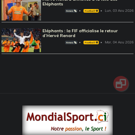
Eléphants
Lun, 03 Aou 2026
News 🗞️
Football ⚽️
Eléphants : la FIF officialise le retour
d’Hervé Renard
Mar, 04 Aou 2026
News 🗞️
Football ⚽️