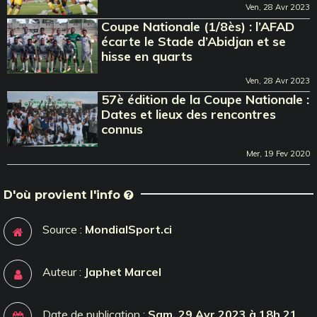
Ven, 28 Avr 2023
Coupe Nationale (1/8ès) : l’AFAD
écarte le Stade d’Abidjan et se
hisse en quarts
Ven, 28 Avr 2023
57è édition de la Coupe Nationale :
Dates et lieux des rencontres
connus
Mer, 19 Fev 2020
D'où provient l'info
Source :
MondialSport.ci
Auteur :
Japhet Marcel
Date de publication :
Sam, 29 Avr 2023 à 18h 21