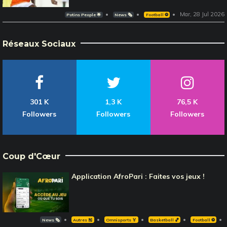
Mar, 28 Jul 2026
Potins People 🌟
News 🗞️
Football ⚽️
Réseaux Sociaux
301 K
1,3 K
76,5 K
Followers
Followers
Followers
Coup d'Cœur
Application AfroPari : Faites vos jeux !
News 🗞️
Autres 🎽
Omnisports 🏅
Basketball 🏀
Football ⚽️