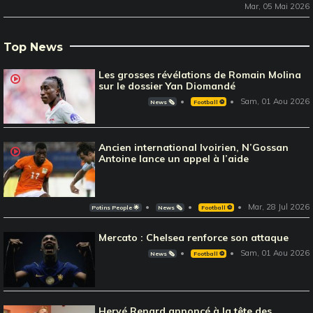
Mar, 05 Mai 2026
Top News
Les grosses révélations de Romain Molina
sur le dossier Yan Diomandé
Sam, 01 Aou 2026
News 🗞️
Football ⚽️
Ancien international Ivoirien, N’Gossan
Antoine lance un appel à l’aide
Mar, 28 Jul 2026
Potins People 🌟
News 🗞️
Football ⚽️
Mercato : Chelsea renforce son attaque
Sam, 01 Aou 2026
News 🗞️
Football ⚽️
Hervé Renard annoncé à la tête des