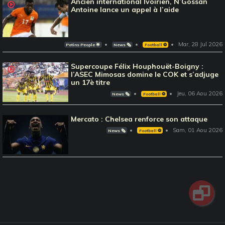
Ancien international Ivoirien, N’Gossan
Antoine lance un appel à l’aide
Mar, 28 Jul 2026
Potins People 🌟
News 🗞️
Football ⚽️
Supercoupe Félix Houphouët-Boigny :
l’ASEC Mimosas domine le COK et s’adjuge
un 17è titre
Jeu, 06 Aou 2026
News 🗞️
Football ⚽️
Mercato : Chelsea renforce son attaque
Sam, 01 Aou 2026
News 🗞️
Football ⚽️