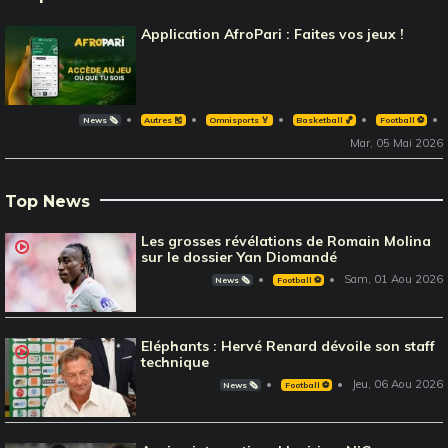
Application AfroPari : Faites vos jeux !
News 🗞️
Autres 🎽
Omnisports 🏅
Basketball 🏀
Football ⚽️
Mar, 05 Mai 2026
Top News
Les grosses révélations de Romain Molina
sur le dossier Yan Diomandé
Sam, 01 Aou 2026
News 🗞️
Football ⚽️
Eléphants : Hervé Renard dévoile son staff
technique
Jeu, 06 Aou 2026
News 🗞️
Football ⚽️