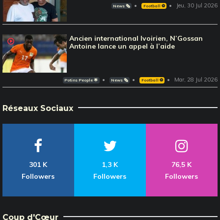
Jeu, 30 Jul 2026
News 🗞️
Football ⚽️
Ancien international Ivoirien, N’Gossan
Antoine lance un appel à l’aide
Mar, 28 Jul 2026
Potins People 🌟
News 🗞️
Football ⚽️
Réseaux Sociaux
301 K
1,3 K
76,5 K
Followers
Followers
Followers
Coup d'Cœur