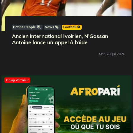
Potins People 🌟
News 🗞️
Football ⚽️
Ancien international Ivoirien, N’Gossan
Antoine lance un appel à l’aide
Mar, 28 Jul 2026
Coup d'Cœur