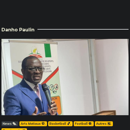
Danho Paulin
News 🗞️
Arts Matiaux 🥋
Basketball 🏀
Football ⚽️
Autres 🎽