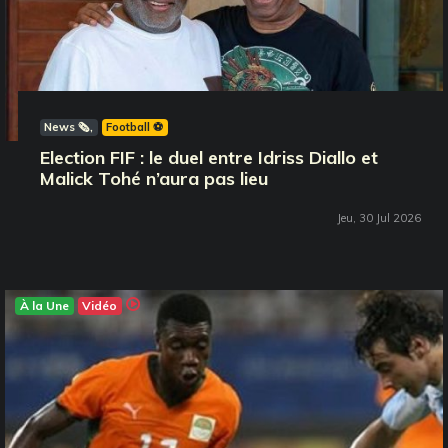
News 🗞️
Football ⚽️
Election FIF : le duel entre Idriss Diallo et
Malick Tohé n’aura pas lieu
Jeu, 30 Jul 2026
À la Une
Vidéo