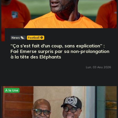
News 🗞️
Football ⚽️
‘‘Ça s'est fait d'un coup, sans explication’’ :
Faé Emerse surpris par sa non-prolongation
à la tête des Eléphants
Lun, 03 Aou 2026
À la Une