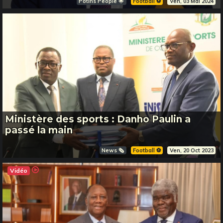
Potins People 🌟
Football ⚽️
Ven, 03 Mai 2024
Ministère des sports : Danho Paulin a
passé la main
News 🗞️
Football ⚽️
Ven, 20 Oct 2023
Vidéo