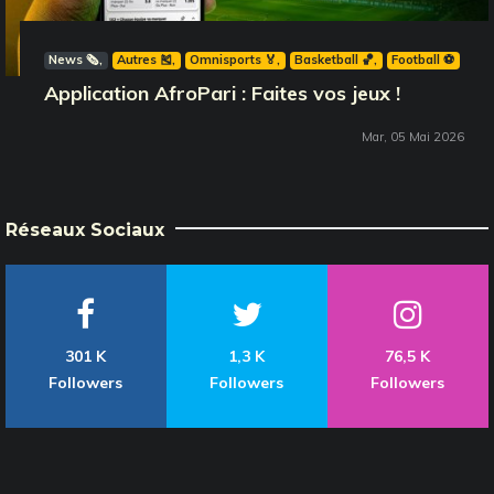
News 🗞️
Autres 🎽
Omnisports 🏅
Basketball 🏀
Football ⚽️
Application AfroPari : Faites vos jeux !
Mar, 05 Mai 2026
Réseaux Sociaux
301 K
1,3 K
76,5 K
Followers
Followers
Followers