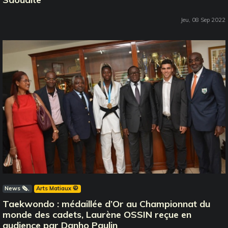
Jeu, 08 Sep 2022
News 🗞️
Arts Matiaux 🥋
Taekwondo : médaillée d’Or au Championnat du
monde des cadets, Laurène OSSIN reçue en
audience par Danho Paulin