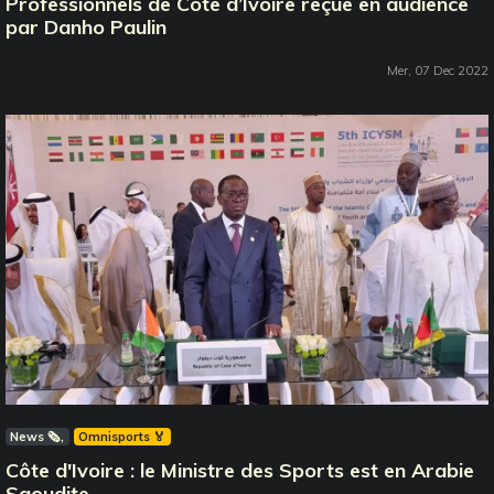
Professionnels de Côte d’Ivoire reçue en audience
par Danho Paulin
Mer, 07 Dec 2022
News 🗞️
Omnisports 🏅
Côte d'Ivoire : le Ministre des Sports est en Arabie
Saoudite