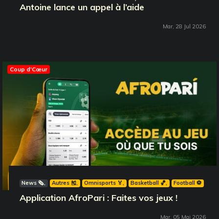
Antoine lance un appel à l’aide
Mar, 28 Jul 2026
Coup d'Cœur
News 🗞️
Autres 🎽
Omnisports 🏅
Basketball 🏀
Football ⚽️
Application AfroPari : Faites vos jeux !
Mar, 05 Mai 2026