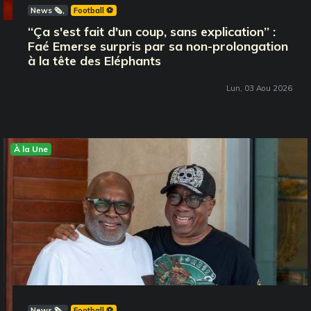
News 🗞️
Football ⚽️
‘‘Ça s'est fait d'un coup, sans explication’’ :
Faé Emerse surpris par sa non-prolongation
à la tête des Eléphants
Lun, 03 Aou 2026
À la Une
News 🗞️
Football ⚽️