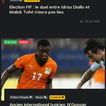
Election FIF : le duel entre Idriss Diallo et
Malick Tohé n’aura pas lieu
Jeu, 30 Jul 2026
À la Une
Vidéo
Potins People 🌟
News 🗞️
Football ⚽️
Ancien international Ivoirien, N’Gossan