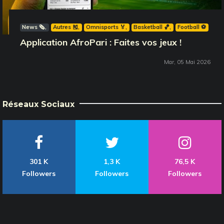
News 🗞️
Autres 🎽
Omnisports 🏅
Basketball 🏀
Football ⚽️
Application AfroPari : Faites vos jeux !
Mar, 05 Mai 2026
Réseaux Sociaux
301 K
1,3 K
76,5 K
Followers
Followers
Followers