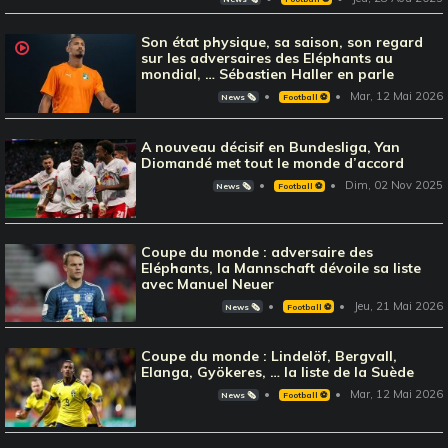
Son état physique, sa saison, son regard
sur les adversaires des Eléphants au
mondial, … Sébastien Haller en parle
Mar, 12 Mai 2026
News 🗞️
Football ⚽️
A nouveau décisif en Bundesliga, Yan
Diomandé met tout le monde d’accord
Dim, 02 Nov 2025
News 🗞️
Football ⚽️
Coupe du monde : adversaire des
Eléphants, la Mannschaft dévoile sa liste
avec Manuel Neuer
Jeu, 21 Mai 2026
News 🗞️
Football ⚽️
Coupe du monde : Lindelöf, Bergvall,
Elanga, Gyökeres, … la liste de la Suède
Mar, 12 Mai 2026
News 🗞️
Football ⚽️