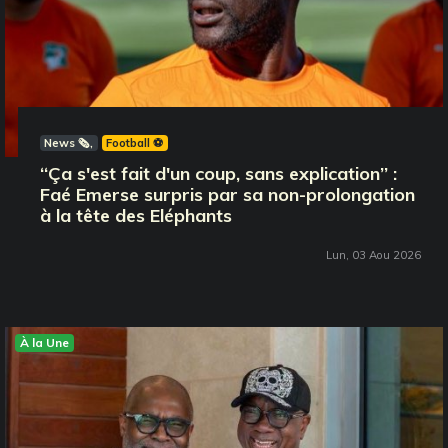
News 🗞️
Football ⚽️
‘‘Ça s'est fait d'un coup, sans explication’’ :
Faé Emerse surpris par sa non-prolongation
à la tête des Eléphants
Lun, 03 Aou 2026
À la Une