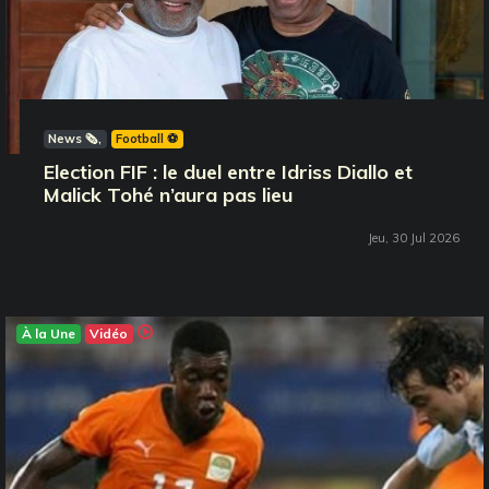
News 🗞️
Football ⚽️
Election FIF : le duel entre Idriss Diallo et
Malick Tohé n’aura pas lieu
Jeu, 30 Jul 2026
À la Une
Vidéo