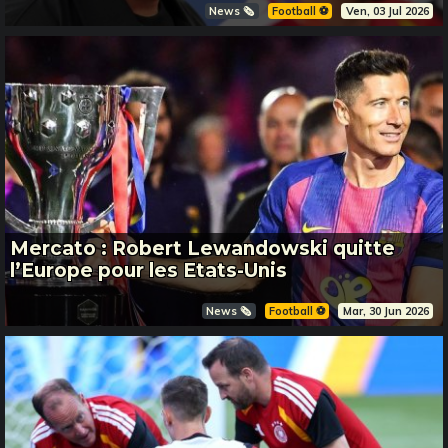
News 🗞️
Football ⚽️
Ven, 03 Jul 2026
Mercato : Robert Lewandowski quitte
l’Europe pour les Etats-Unis
News 🗞️
Football ⚽️
Mar, 30 Jun 2026