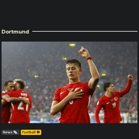
Dortmund
News 🗞️
Football ⚽️