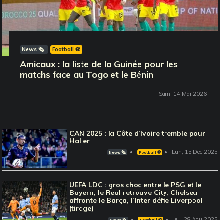
News 🗞️
Football ⚽️
Amicaux : la liste de la Guinée pour les
matchs face au Togo et le Bénin
Sam, 14 Mar 2026
CAN 2025 : la Côte d’Ivoire tremble pour
Haller
Lun, 15 Dec 2025
News 🗞️
Football ⚽️
UEFA LDC : gros choc entre le PSG et le
Bayern, le Real retrouve City, Chelsea
affronte le Barça, l’Inter défie Liverpool
(tirage)
Jeu, 28 Aou 2025
News 🗞️
Football ⚽️