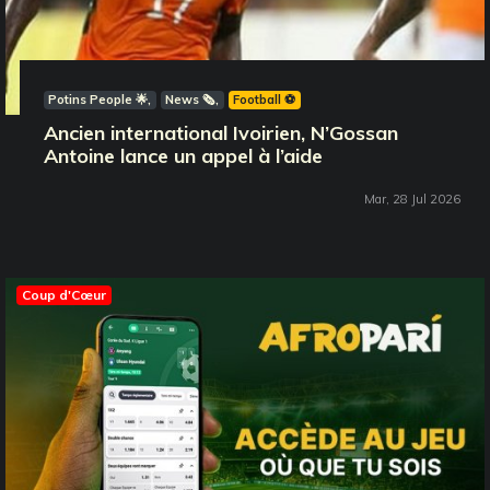
Potins People 🌟
News 🗞️
Football ⚽️
Ancien international Ivoirien, N’Gossan
Antoine lance un appel à l’aide
Mar, 28 Jul 2026
Coup d'Cœur