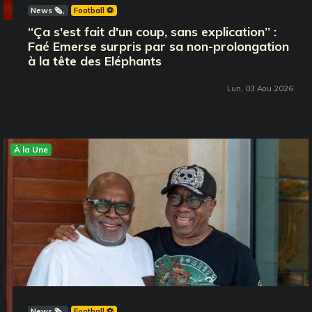
News 🗞️
Football ⚽️
‘‘Ça s'est fait d'un coup, sans explication’’ :
Faé Emerse surpris par sa non-prolongation
à la tête des Eléphants
Lun, 03 Aou 2026
À la Une
News 🗞️
Football ⚽️