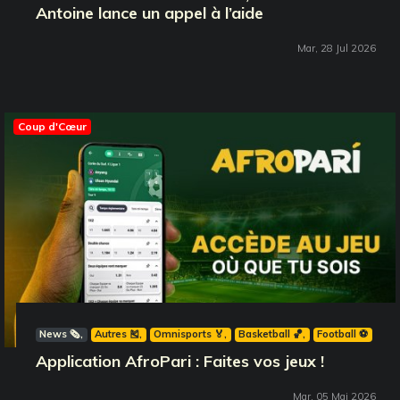
Antoine lance un appel à l’aide
Mar, 28 Jul 2026
Coup d'Cœur
News 🗞️
Autres 🎽
Omnisports 🏅
Basketball 🏀
Football ⚽️
Application AfroPari : Faites vos jeux !
Mar, 05 Mai 2026