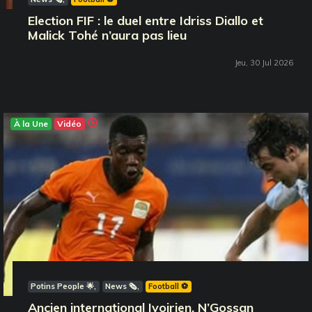
Election FIF : le duel entre Idriss Diallo et
Malick Tohé n’aura pas lieu
Jeu, 30 Jul 2026
À la Une
Vidéo
Potins People 🌟
News 🗞️
Football ⚽️
Ancien international Ivoirien, N’Gossan