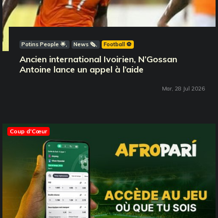
Potins People 🌟
News 🗞️
Football ⚽️
Ancien international Ivoirien, N’Gossan
Antoine lance un appel à l’aide
Mar, 28 Jul 2026
Coup d'Cœur