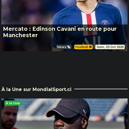
Mercato : Edinson Cavani en route pour
Manchester
News 🗞️
Football ⚽️
Sam, 03 Oct 2020
À la Une sur MondialSport.ci
À la Une