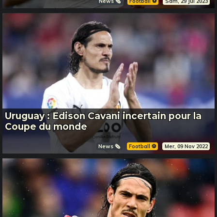
News 🗞️
Football ⚽️
Sam, 29 Jul 2023
Uruguay : Edison Cavani incertain pour la
Coupe du monde
News 🗞️
Football ⚽️
Mer, 09 Nov 2022