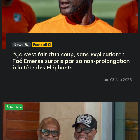
News 🗞️
Football ⚽️
‘‘Ça s'est fait d'un coup, sans explication’’ :
Faé Emerse surpris par sa non-prolongation
à la tête des Eléphants
Lun, 03 Aou 2026
À la Une