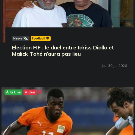
News 🗞️
Football ⚽️
Election FIF : le duel entre Idriss Diallo et
Malick Tohé n’aura pas lieu
Jeu, 30 Jul 2026
À la Une
Vidéo