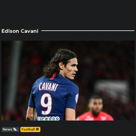
Edison Cavani
News 🗞️
Football ⚽️