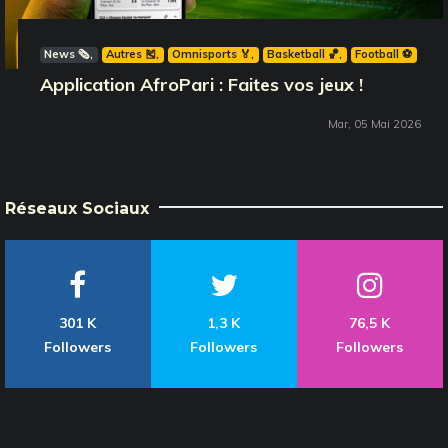
News 🗞️
Autres 🎽
Omnisports 🏅
Basketball 🏀
Football ⚽️
Application AfroPari : Faites vos jeux !
Mar, 05 Mai 2026
Réseaux Sociaux
301 K
1,3 K
76,5 K
Followers
Followers
Followers