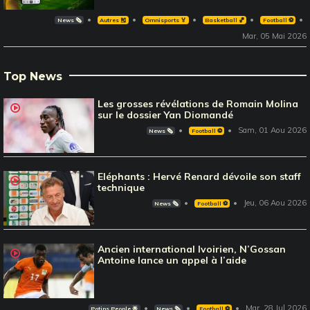
News 🗞️
Autres 🎽
Omnisports 🏅
Basketball 🏀
Football ⚽️
Mar, 05 Mai 2026
Top News
Les grosses révélations de Romain Molina
sur le dossier Yan Diomandé
Sam, 01 Aou 2026
News 🗞️
Football ⚽️
Eléphants : Hervé Renard dévoile son staff
technique
Jeu, 06 Aou 2026
News 🗞️
Football ⚽️
Ancien international Ivoirien, N’Gossan
Antoine lance un appel à l’aide
Mar, 28 Jul 2026
Potins People 🌟
News 🗞️
Football ⚽️