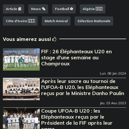
Article 📰
News 🗞️
Football ⚽️
Algérie 🇩🇿
Côte d'Ivoire 🇨🇮
Match Amical
Sélection Nationale
Vous aimerez aussi
FIF : 26 Éléphanteaux U20 en
stage d'une semaine au
Champroux
Lun, 08 Jan 2024
Après leur sacre au tournoi de
l’UFOA-B U20, les Eléphanteaux
reçus par le Ministre Danho Paulin
Jeu, 03 Aou 2023
Coupe UFOA-B U20 : les
Eléphanteaux reçus par le
Président de la FIF après leur
sacre