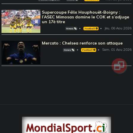
Supercoupe Félix Houphouët-Boigny :
l’ASEC Mimosas domine le COK et s’adjuge
un 17è titre
Jeu, 06 Aou 2026
News 🗞️
Football ⚽️
Mercato : Chelsea renforce son attaque
Sam, 01 Aou 2026
News 🗞️
Football ⚽️