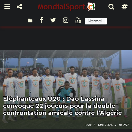
Normal
Sombre
Eléphanteaux U20 : Dao Lassina
convoque 22 joueurs pour la double
confrontation amicale contre l’Algérie
Mar, 21 Mai 2024
257