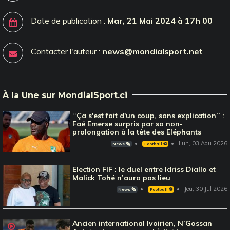
Date de publication :
Mar, 21 Mai 2024 à 17h 00
Contacter l'auteur :
news@mondialsport.net
À la Une sur MondialSport.ci
‘‘Ça s'est fait d'un coup, sans explication’’ :
Faé Emerse surpris par sa non-
prolongation à la tête des Eléphants
Lun, 03 Aou 2026
News 🗞️
Football ⚽️
Election FIF : le duel entre Idriss Diallo et
Malick Tohé n’aura pas lieu
Jeu, 30 Jul 2026
News 🗞️
Football ⚽️
Ancien international Ivoirien, N’Gossan