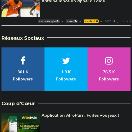
Antoine lance un appel à l’aide
Mar, 28 Jul 2026
Potins People 🌟
News 🗞️
Football ⚽️
Réseaux Sociaux
301 K
1,3 K
76,5 K
Followers
Followers
Followers
Coup d'Cœur
Application AfroPari : Faites vos jeux !