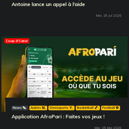
Antoine lance un appel à l’aide
Mar, 28 Jul 2026
Coup d'Cœur
News 🗞️
Autres 🎽
Omnisports 🏅
Basketball 🏀
Football ⚽️
Application AfroPari : Faites vos jeux !
Mar, 05 Mai 2026