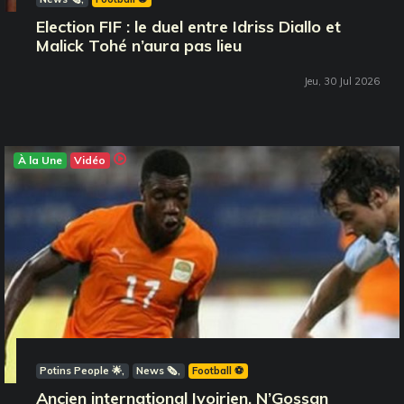
Election FIF : le duel entre Idriss Diallo et
Malick Tohé n’aura pas lieu
Jeu, 30 Jul 2026
À la Une
Vidéo
Potins People 🌟
News 🗞️
Football ⚽️
Ancien international Ivoirien, N’Gossan