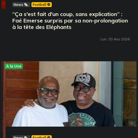
News 🗞️
Football ⚽️
‘‘Ça s'est fait d'un coup, sans explication’’ :
Faé Emerse surpris par sa non-prolongation
à la tête des Eléphants
Lun, 03 Aou 2026
À la Une
News 🗞️
Football ⚽️