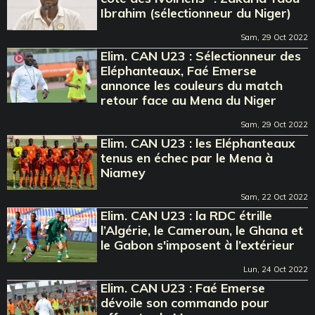
Ibrahim (sélectionneur du Niger)
Sam, 29 Oct 2022
Elim. CAN U23 : Sélectionneur des
Eléphanteaux, Faé Emerse
annonce les couleurs du match
retour face au Mena du Niger
Sam, 29 Oct 2022
Elim. CAN U23 : les Eléphanteaux
tenus en échec par le Mena à
Niamey
Sam, 22 Oct 2022
Elim. CAN U23 : la RDC étrille
l’Algérie, le Cameroun, le Ghana et
le Gabon s'imposent à l’extérieur
Lun, 24 Oct 2022
Elim. CAN U23 : Faé Emerse
dévoile son commando pour