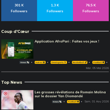
301 K
1,3 K
76,5 K
Followers
Followers
Followers
Coup d'Cœur
Application AfroPari : Faites vos jeux !
News 🗞️
Autres 🎽
Omnisports 🏅
Basketball 🏀
Football ⚽️
Mar, 05 Mai 2026
Top News
Les grosses révélations de Romain Molina
sur le dossier Yan Diomandé
Sam, 01 Aou 2026
News 🗞️
Football ⚽️