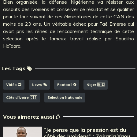
Bien organisée, la défense Nigérienne va résister aux
assauts des Ivoiriens et conserver ce résultat et se qualifier
pour le tour suivant de ces éliminatoires de cette CAN des
moins de 23 ans. Un véritable échec pour Faé Emerse qui
avait pris les rênes de l’encadrement technique de cette
sélection après le fameux travail réalisé par Soualiho
Haïdara.
Les Tags
Vidéo 📺
News 🗞️
Football ⚽️
Niger 🇳🇪
Côte d'Ivoire 🇨🇮
Sélection Nationale
Vous aimerez aussi
‘‘Je pense que la pression est du
côté des Ivoiriens’’ : Zakaria Yaou