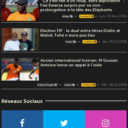
‘‘Ça s'est fait d'un coup, sans explication’’ :
Faé Emerse surpris par sa non-
prolongation à la tête des Eléphants
Lun, 03 Aou 2026
News 🗞️
Football ⚽️
Election FIF : le duel entre Idriss Diallo et
Malick Tohé n’aura pas lieu
Jeu, 30 Jul 2026
News 🗞️
Football ⚽️
Ancien international Ivoirien, N’Gossan
Antoine lance un appel à l’aide
Mar, 28 Jul 2026
Potins People 🌟
News 🗞️
Football ⚽️
Réseaux Sociaux