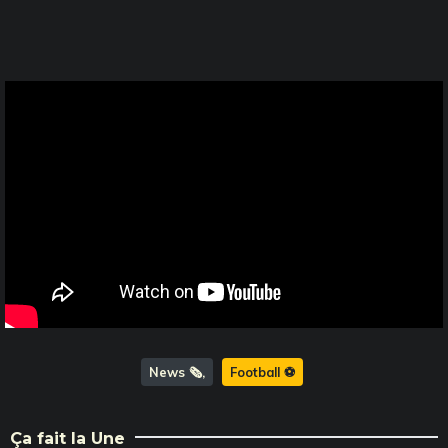
News 🗞️
Football ⚽️
Ça fait la Une