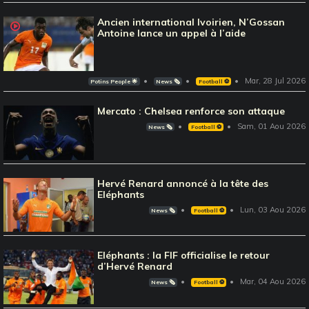
Ancien international Ivoirien, N’Gossan
Antoine lance un appel à l’aide
Mar, 28 Jul 2026
Potins People 🌟
News 🗞️
Football ⚽️
Mercato : Chelsea renforce son attaque
Sam, 01 Aou 2026
News 🗞️
Football ⚽️
Hervé Renard annoncé à la tête des
Eléphants
Lun, 03 Aou 2026
News 🗞️
Football ⚽️
Eléphants : la FIF officialise le retour
d’Hervé Renard
Mar, 04 Aou 2026
News 🗞️
Football ⚽️