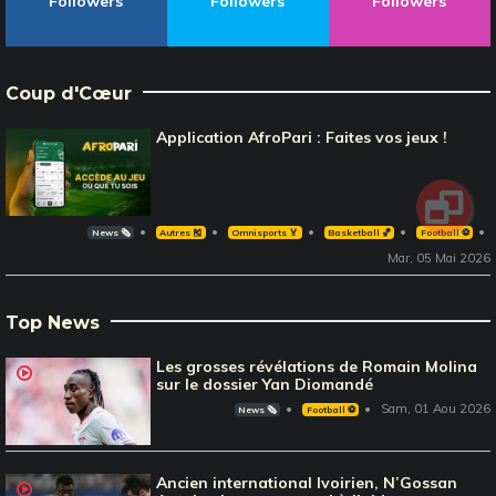
Followers
Followers
Followers
Coup d'Cœur
Application AfroPari : Faites vos jeux !
News 🗞️
Autres 🎽
Omnisports 🏅
Basketball 🏀
Football ⚽️
Mar, 05 Mai 2026
Top News
Les grosses révélations de Romain Molina
sur le dossier Yan Diomandé
Sam, 01 Aou 2026
News 🗞️
Football ⚽️
Ancien international Ivoirien, N’Gossan