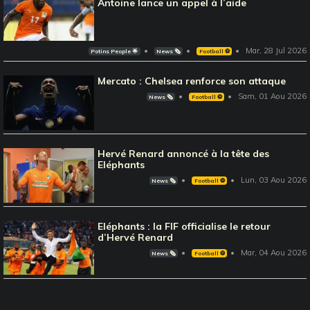
Antoine lance un appel à l’aide
Mar, 28 Jul 2026
Potins People 🌟
News 🗞️
Football ⚽️
Mercato : Chelsea renforce son attaque
Sam, 01 Aou 2026
News 🗞️
Football ⚽️
Hervé Renard annoncé à la tête des
Eléphants
Lun, 03 Aou 2026
News 🗞️
Football ⚽️
Eléphants : la FIF officialise le retour
d’Hervé Renard
Mar, 04 Aou 2026
News 🗞️
Football ⚽️