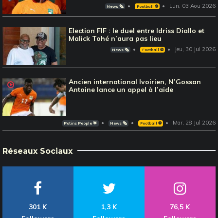
Lun, 03 Aou 2026
News 🗞️
Football ⚽️
Election FIF : le duel entre Idriss Diallo et
Malick Tohé n’aura pas lieu
Jeu, 30 Jul 2026
News 🗞️
Football ⚽️
Ancien international Ivoirien, N’Gossan
Antoine lance un appel à l’aide
Mar, 28 Jul 2026
Potins People 🌟
News 🗞️
Football ⚽️
Réseaux Sociaux
301 K
1,3 K
76,5 K