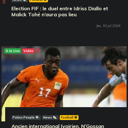
Election FIF : le duel entre Idriss Diallo et
Malick Tohé n’aura pas lieu
Jeu, 30 Jul 2026
À la Une
Vidéo
Potins People 🌟
News 🗞️
Football ⚽️
Ancien international Ivoirien, N’Gossan