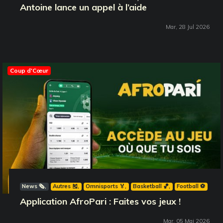
Antoine lance un appel à l’aide
Mar, 28 Jul 2026
Coup d'Cœur
News 🗞️
Autres 🎽
Omnisports 🏅
Basketball 🏀
Football ⚽️
Application AfroPari : Faites vos jeux !
Mar, 05 Mai 2026