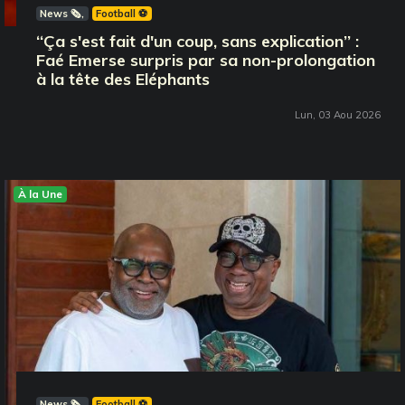
News 🗞️
Football ⚽️
‘‘Ça s'est fait d'un coup, sans explication’’ :
Faé Emerse surpris par sa non-prolongation
à la tête des Eléphants
Lun, 03 Aou 2026
À la Une
News 🗞️
Football ⚽️