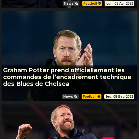
News 🗞️
Football ⚽️
Lun, 03 Avr 2023
Graham Potter prend officiellement les
commandes de l’encadrement technique
des Blues de Chelsea
News 🗞️
Football ⚽️
Jeu, 08 Sep 2022