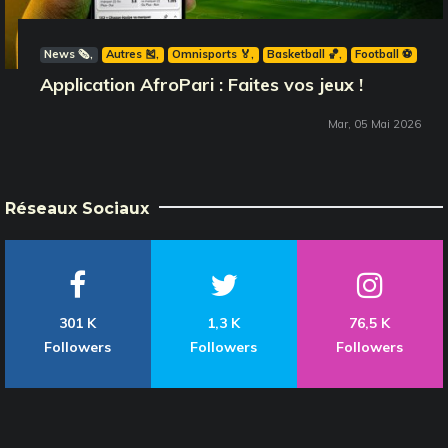
News 🗞️
Autres 🎽
Omnisports 🏅
Basketball 🏀
Football ⚽️
Application AfroPari : Faites vos jeux !
Mar, 05 Mai 2026
Réseaux Sociaux
301 K
1,3 K
76,5 K
Followers
Followers
Followers