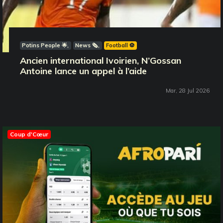
Potins People 🌟
News 🗞️
Football ⚽️
Ancien international Ivoirien, N’Gossan
Antoine lance un appel à l’aide
Mar, 28 Jul 2026
Coup d'Cœur