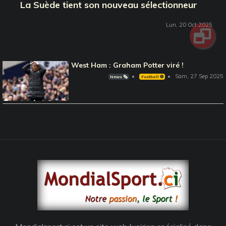
La Suède tient son nouveau sélectionneur
Lun, 20 Oct 2025
West Ham : Graham Potter viré !
Sam, 27 Sep 2025
News 🗞️
Football ⚽️