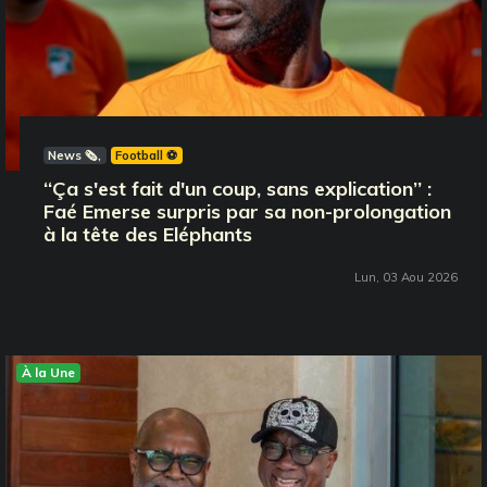
News 🗞️
Football ⚽️
‘‘Ça s'est fait d'un coup, sans explication’’ :
Faé Emerse surpris par sa non-prolongation
à la tête des Eléphants
Lun, 03 Aou 2026
À la Une