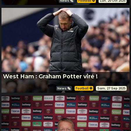
News 🗞️
Football ⚽️
Lun, 20 Oct 2025
West Ham : Graham Potter viré !
News 🗞️
Football ⚽️
Sam, 27 Sep 2025