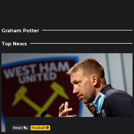
Graham Potter
Top News
News 🗞️
Football ⚽️