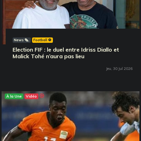
News 🗞️
Football ⚽️
Election FIF : le duel entre Idriss Diallo et
Malick Tohé n’aura pas lieu
Jeu, 30 Jul 2026
À la Une
Vidéo