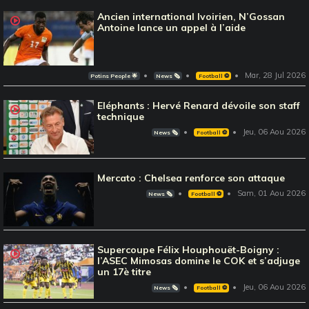
Ancien international Ivoirien, N’Gossan
Antoine lance un appel à l’aide
Mar, 28 Jul 2026
Potins People 🌟
News 🗞️
Football ⚽️
Eléphants : Hervé Renard dévoile son staff
technique
Jeu, 06 Aou 2026
News 🗞️
Football ⚽️
Mercato : Chelsea renforce son attaque
Sam, 01 Aou 2026
News 🗞️
Football ⚽️
Supercoupe Félix Houphouët-Boigny :
l’ASEC Mimosas domine le COK et s’adjuge
un 17è titre
Jeu, 06 Aou 2026
News 🗞️
Football ⚽️