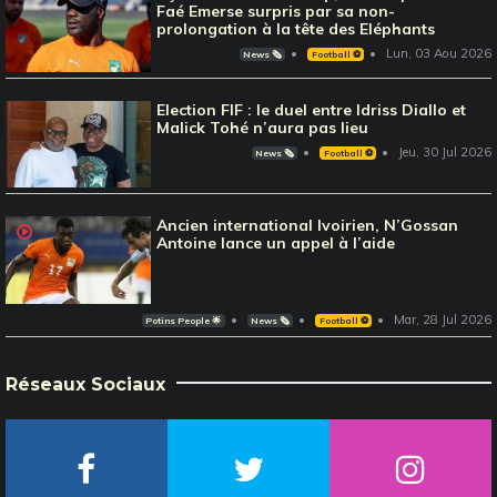
Faé Emerse surpris par sa non-
prolongation à la tête des Eléphants
Lun, 03 Aou 2026
News 🗞️
Football ⚽️
Election FIF : le duel entre Idriss Diallo et
Malick Tohé n’aura pas lieu
Jeu, 30 Jul 2026
News 🗞️
Football ⚽️
Ancien international Ivoirien, N’Gossan
Antoine lance un appel à l’aide
Mar, 28 Jul 2026
Potins People 🌟
News 🗞️
Football ⚽️
Réseaux Sociaux