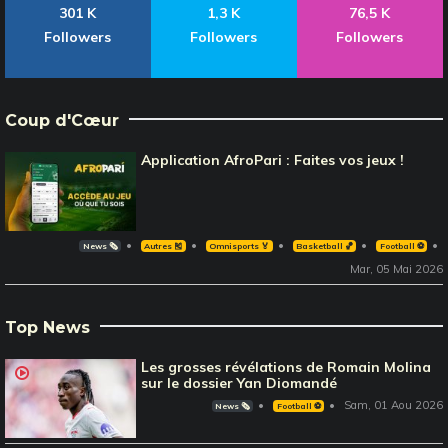
301 K
1,3 K
76,5 K
Followers
Followers
Followers
Coup d'Cœur
Application AfroPari : Faites vos jeux !
News 🗞️
Autres 🎽
Omnisports 🏅
Basketball 🏀
Football ⚽️
Mar, 05 Mai 2026
Top News
Les grosses révélations de Romain Molina
sur le dossier Yan Diomandé
Sam, 01 Aou 2026
News 🗞️
Football ⚽️