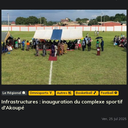
Le Régional 🛖
Omnisports 🏅
Autres 🎽
Basketball 🏀
Football ⚽️
Infrastructures : inauguration du complexe sportif
d'Akoupé
Ven, 25 Jul 2025