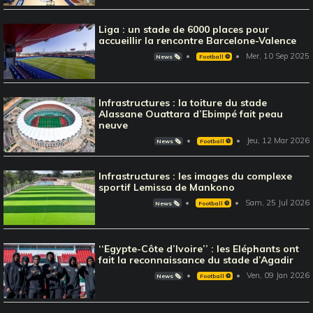
Liga : un stade de 6000 places pour
accueillir la rencontre Barcelone-Valence
Mer, 10 Sep 2025
News 🗞️
Football ⚽️
Infrastructures : la toiture du stade
Alassane Ouattara d’Ebimpé fait peau
neuve
Jeu, 12 Mar 2026
News 🗞️
Football ⚽️
Infrastructures : les images du complexe
sportif Lemissa de Mankono
Sam, 25 Jul 2026
News 🗞️
Football ⚽️
‘‘Egypte-Côte d’Ivoire’’ : les Eléphants ont
fait la reconnaissance du stade d’Agadir
Ven, 09 Jan 2026
News 🗞️
Football ⚽️