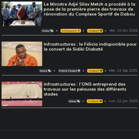
Le Ministre Adjé Silas Metch a procédé à la
pose de la première pierre des travaux de
rénovation du Complexe Sportif de Dabou
Ven, 10 Avr 2026
News 🗞️
Omnisports 🏅
Football ⚽️
Infrastructures : le Félicia indisponible pour
le concert de Sidiki Diabaté
Mer, 24 Sep 2025
News 🗞️
Potins People 🌟
Football ⚽️
Infrastructures : l’ONS entreprend des
travaux sur les pelouses des différents
stades
Lun, 22 Jun 2026
News 🗞️
Football ⚽️