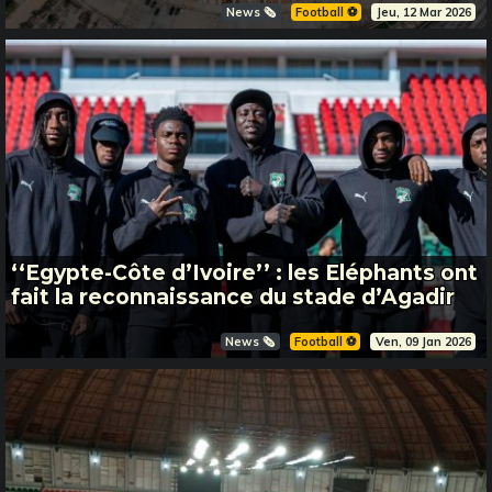
News 🗞️
Football ⚽️
Jeu, 12 Mar 2026
‘‘Egypte-Côte d’Ivoire’’ : les Eléphants ont
fait la reconnaissance du stade d’Agadir
News 🗞️
Football ⚽️
Ven, 09 Jan 2026