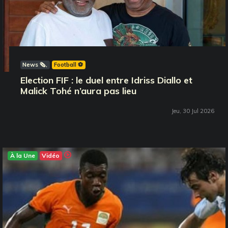
News 🗞️
Football ⚽️
Election FIF : le duel entre Idriss Diallo et
Malick Tohé n’aura pas lieu
Jeu, 30 Jul 2026
À la Une
Vidéo