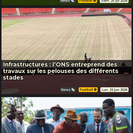
News 🗞️
Football ⚽️
Sam, 25 Jul 2026
Infrastructures : l’ONS entreprend des
travaux sur les pelouses des différents
stades
News 🗞️
Football ⚽️
Lun, 22 Jun 2026