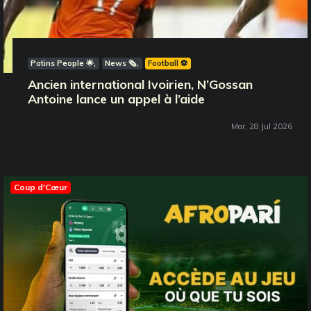
Potins People 🌟
News 🗞️
Football ⚽️
Ancien international Ivoirien, N’Gossan
Antoine lance un appel à l’aide
Mar, 28 Jul 2026
Coup d'Cœur