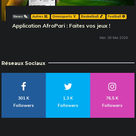
News 🗞️
Autres 🎽
Omnisports 🏅
Basketball 🏀
Football ⚽️
Application AfroPari : Faites vos jeux !
Mar, 05 Mai 2026
Réseaux Sociaux
301 K
1,3 K
76,5 K
Followers
Followers
Followers