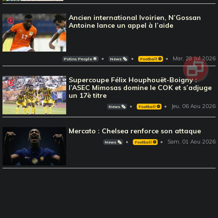
Ancien international Ivoirien, N’Gossan
Antoine lance un appel à l’aide
Mar, 28 Jul 2026
Potins People 🌟
News 🗞️
Football ⚽️
Supercoupe Félix Houphouët-Boigny :
l’ASEC Mimosas domine le COK et s’adjuge
un 17è titre
Jeu, 06 Aou 2026
News 🗞️
Football ⚽️
Mercato : Chelsea renforce son attaque
Sam, 01 Aou 2026
News 🗞️
Football ⚽️