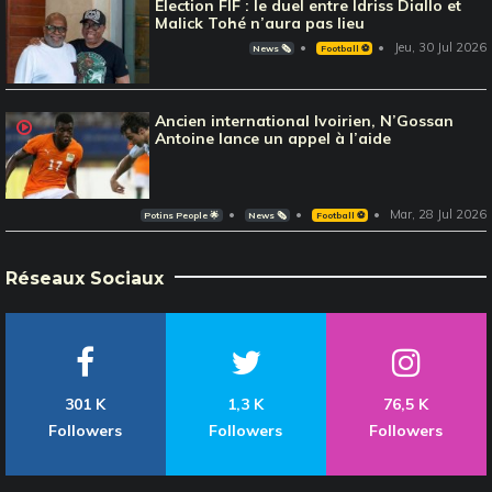
Election FIF : le duel entre Idriss Diallo et
Malick Tohé n’aura pas lieu
Jeu, 30 Jul 2026
News 🗞️
Football ⚽️
Ancien international Ivoirien, N’Gossan
Antoine lance un appel à l’aide
Mar, 28 Jul 2026
Potins People 🌟
News 🗞️
Football ⚽️
Réseaux Sociaux
301 K
1,3 K
76,5 K
Followers
Followers
Followers