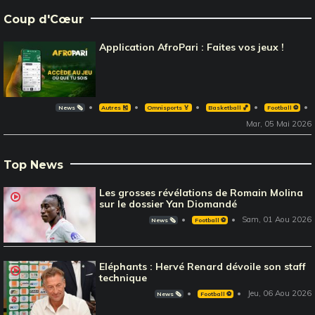
Coup d'Cœur
Application AfroPari : Faites vos jeux !
News 🗞️
Autres 🎽
Omnisports 🏅
Basketball 🏀
Football ⚽️
Mar, 05 Mai 2026
Top News
Les grosses révélations de Romain Molina
sur le dossier Yan Diomandé
Sam, 01 Aou 2026
News 🗞️
Football ⚽️
Eléphants : Hervé Renard dévoile son staff
technique
Jeu, 06 Aou 2026
News 🗞️
Football ⚽️