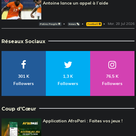
Antoine lance un appel à l’aide
Mar, 28 Jul 2026
Potins People 🌟
News 🗞️
Football ⚽️
Réseaux Sociaux
301 K
1,3 K
76,5 K
Followers
Followers
Followers
Coup d'Cœur
Application AfroPari : Faites vos jeux !