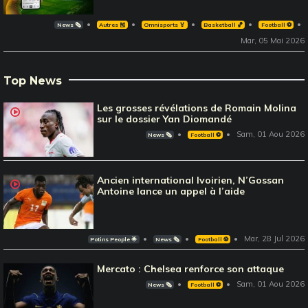
News 🗞️
Autres 🎽
Omnisports 🏅
Basketball 🏀
Football ⚽️
Mar, 05 Mai 2026
Top News
Les grosses révélations de Romain Molina
sur le dossier Yan Diomandé
Sam, 01 Aou 2026
News 🗞️
Football ⚽️
Ancien international Ivoirien, N’Gossan
Antoine lance un appel à l’aide
Mar, 28 Jul 2026
Potins People 🌟
News 🗞️
Football ⚽️
Mercato : Chelsea renforce son attaque
Sam, 01 Aou 2026
News 🗞️
Football ⚽️