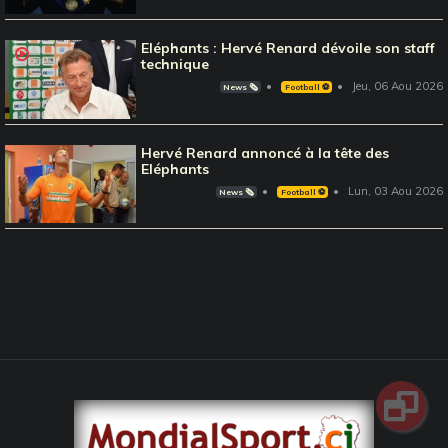
Eléphants : Hervé Renard dévoile son staff
technique
Jeu, 06 Aou 2026
News 🗞️
Football ⚽️
Hervé Renard annoncé à la tête des
Eléphants
Lun, 03 Aou 2026
News 🗞️
Football ⚽️