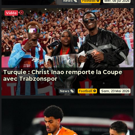
News 🗞️
Football ⚽️
Mer, 08 Jul 2026
Vidéo
Turquie : Christ Inao remporte la Coupe
avec Trabzonspor
News 🗞️
Football ⚽️
Sam, 23 Mai 2026