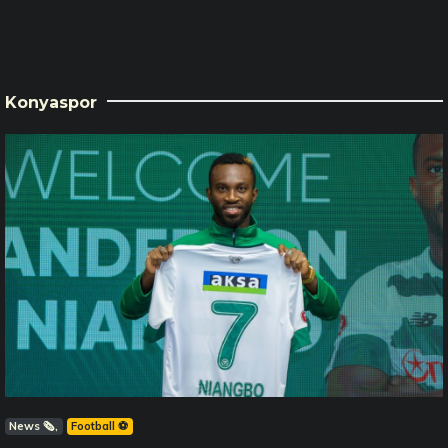
Konyaspor
News 🗞️
Football ⚽️