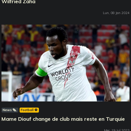
Wilfried Zaha
Lun, 08 Jan 2024
News 🗞️
Football ⚽️
Mame Diouf change de club mais reste en Turquie
Mer, 19 Jul 2023