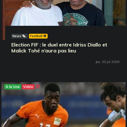
News 🗞️
Football ⚽️
Election FIF : le duel entre Idriss Diallo et
Malick Tohé n’aura pas lieu
Jeu, 30 Jul 2026
À la Une
Vidéo