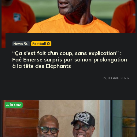
News 🗞️
Football ⚽️
‘‘Ça s'est fait d'un coup, sans explication’’ :
Faé Emerse surpris par sa non-prolongation
à la tête des Eléphants
Lun, 03 Aou 2026
À la Une