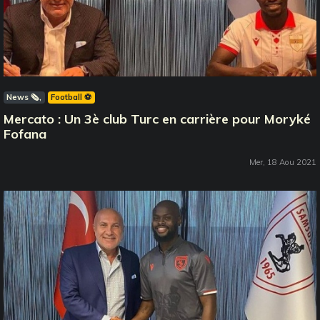
News 🗞️
Football ⚽️
Mercato : Un 3è club Turc en carrière pour Moryké
Fofana
Mer, 18 Aou 2021