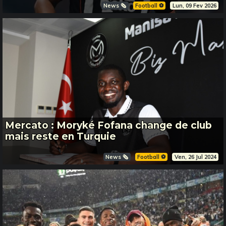
News 🗞️
Football ⚽️
Lun, 09 Fev 2026
Mercato : Moryké Fofana change de club
mais reste en Turquie
News 🗞️
Football ⚽️
Ven, 26 Jul 2024