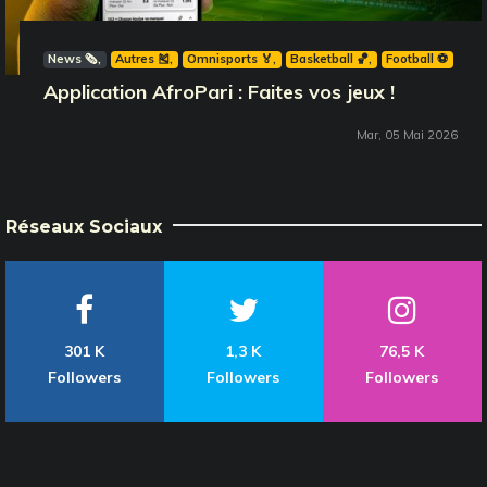
News 🗞️
Autres 🎽
Omnisports 🏅
Basketball 🏀
Football ⚽️
Application AfroPari : Faites vos jeux !
Mar, 05 Mai 2026
Réseaux Sociaux
301 K
1,3 K
76,5 K
Followers
Followers
Followers