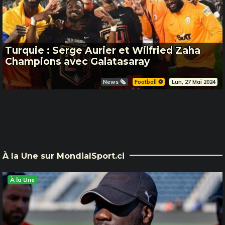
Turquie : Serge Aurier et Wilfried Zaha
Champions avec Galatasaray
News 🗞️
Football ⚽️
Lun, 27 Mai 2024
À la Une sur MondialSport.ci
À la Une