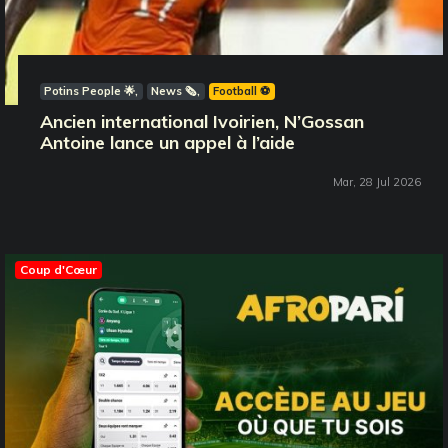
Potins People 🌟
News 🗞️
Football ⚽️
Ancien international Ivoirien, N’Gossan
Antoine lance un appel à l’aide
Mar, 28 Jul 2026
Coup d'Cœur