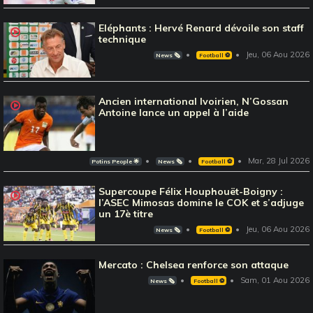
Eléphants : Hervé Renard dévoile son staff
technique
Jeu, 06 Aou 2026
News 🗞️
Football ⚽️
Ancien international Ivoirien, N’Gossan
Antoine lance un appel à l’aide
Mar, 28 Jul 2026
Potins People 🌟
News 🗞️
Football ⚽️
Supercoupe Félix Houphouët-Boigny :
l’ASEC Mimosas domine le COK et s’adjuge
un 17è titre
Jeu, 06 Aou 2026
News 🗞️
Football ⚽️
Mercato : Chelsea renforce son attaque
Sam, 01 Aou 2026
News 🗞️
Football ⚽️