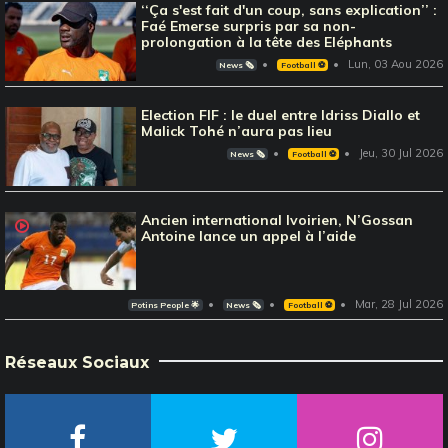
‘‘Ça s'est fait d'un coup, sans explication’’ :
Faé Emerse surpris par sa non-
prolongation à la tête des Eléphants
Lun, 03 Aou 2026
News 🗞️
Football ⚽️
Election FIF : le duel entre Idriss Diallo et
Malick Tohé n’aura pas lieu
Jeu, 30 Jul 2026
News 🗞️
Football ⚽️
Ancien international Ivoirien, N’Gossan
Antoine lance un appel à l’aide
Mar, 28 Jul 2026
Potins People 🌟
News 🗞️
Football ⚽️
Réseaux Sociaux