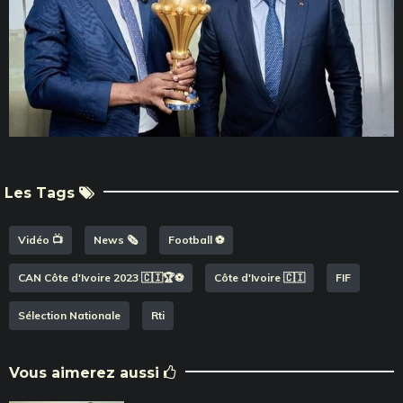
Les Tags
Vidéo 📺
News 🗞️
Football ⚽️
CAN Côte d'Ivoire 2023 🇨🇮🏆⚽️
Côte d'Ivoire 🇨🇮
FIF
Sélection Nationale
Rti
Vous aimerez aussi