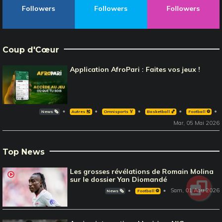
Followers
Followers
Followers
Coup d'Cœur
Application AfroPari : Faites vos jeux !
News 🗞️
Autres 🎽
Omnisports 🏅
Basketball 🏀
Football ⚽️
Mar, 05 Mai 2026
Top News
Les grosses révélations de Romain Molina
sur le dossier Yan Diomandé
Sam, 01 Aou 2026
News 🗞️
Football ⚽️