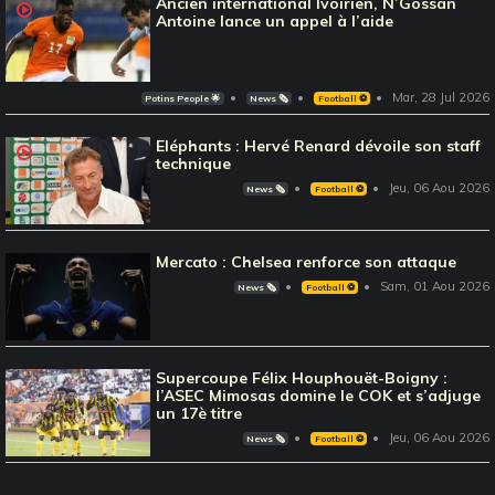
Ancien international Ivoirien, N’Gossan
Antoine lance un appel à l’aide
Mar, 28 Jul 2026
Potins People 🌟
News 🗞️
Football ⚽️
Eléphants : Hervé Renard dévoile son staff
technique
Jeu, 06 Aou 2026
News 🗞️
Football ⚽️
Mercato : Chelsea renforce son attaque
Sam, 01 Aou 2026
News 🗞️
Football ⚽️
Supercoupe Félix Houphouët-Boigny :
l’ASEC Mimosas domine le COK et s’adjuge
un 17è titre
Jeu, 06 Aou 2026
News 🗞️
Football ⚽️