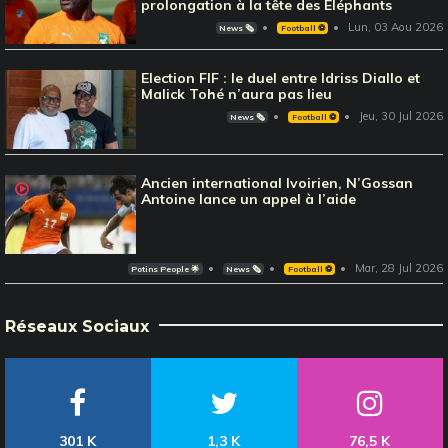
prolongation à la tête des Eléphants
Lun, 03 Aou 2026
News 🗞️
Football ⚽️
Election FIF : le duel entre Idriss Diallo et
Malick Tohé n’aura pas lieu
Jeu, 30 Jul 2026
News 🗞️
Football ⚽️
Ancien international Ivoirien, N’Gossan
Antoine lance un appel à l’aide
Mar, 28 Jul 2026
Potins People 🌟
News 🗞️
Football ⚽️
Réseaux Sociaux
301 K
1,3 K
76,5 K