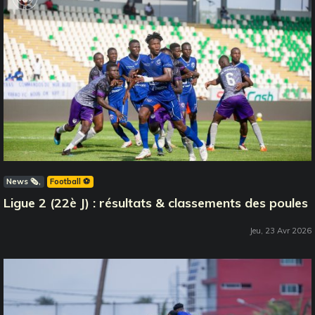
News 🗞️
Football ⚽️
Ligue 2 (22è J) : résultats & classements des poules
Jeu, 23 Avr 2026