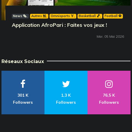
News 🗞️
Autres 🎽
Omnisports 🏅
Basketball 🏀
Football ⚽️
Application AfroPari : Faites vos jeux !
Mar, 05 Mai 2026
Réseaux Sociaux
301 K
1,3 K
76,5 K
Followers
Followers
Followers