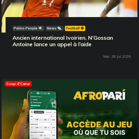
Potins People 🌟
News 🗞️
Football ⚽️
Ancien international Ivoirien, N’Gossan
Antoine lance un appel à l’aide
Mar, 28 Jul 2026
Coup d'Cœur