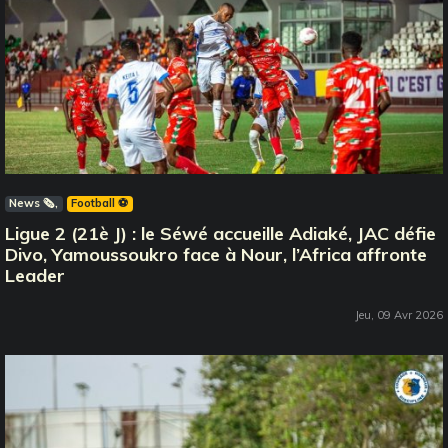
News 🗞️
Football ⚽️
Ligue 2 (21è J) : le Séwé accueille Adiaké, JAC défie
Divo, Yamoussoukro face à Nour, l’Africa affronte
Leader
Jeu, 09 Avr 2026