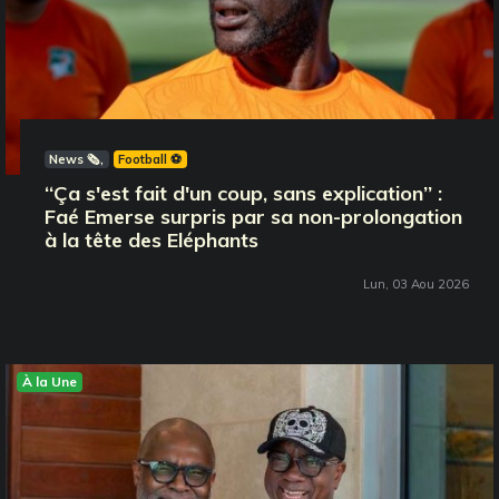
News 🗞️
Football ⚽️
‘‘Ça s'est fait d'un coup, sans explication’’ :
Faé Emerse surpris par sa non-prolongation
à la tête des Eléphants
Lun, 03 Aou 2026
À la Une