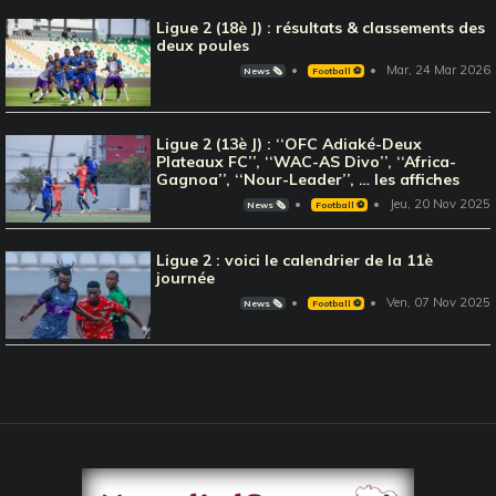
Ligue 2 (18è J) : résultats & classements des
deux poules
Mar, 24 Mar 2026
News 🗞️
Football ⚽️
Ligue 2 (13è J) : ‘‘OFC Adiaké-Deux
Plateaux FC’’, ‘‘WAC-AS Divo’’, ‘‘Africa-
Gagnoa’’, ‘‘Nour-Leader’’, … les affiches
Jeu, 20 Nov 2025
News 🗞️
Football ⚽️
Ligue 2 : voici le calendrier de la 11è
journée
Ven, 07 Nov 2025
News 🗞️
Football ⚽️