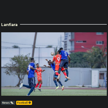
Lanfiara
News 🗞️
Football ⚽️