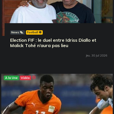
News 🗞️
Football ⚽️
Election FIF : le duel entre Idriss Diallo et
Malick Tohé n’aura pas lieu
Jeu, 30 Jul 2026
À la Une
Vidéo