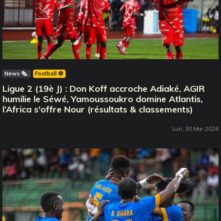
News 🗞️
Football ⚽️
Ligue 2 (19è J) : Don Koff accroche Adiaké, AGIR
humilie le Séwé, Yamoussoukro domine Atlantis,
l’Africa s'offre Nour (résultats & classements)
Lun, 30 Mar 2026