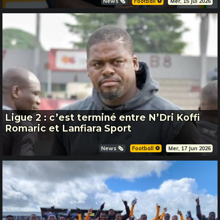
News 🗞️
Football ⚽️
Mer, 15 Jul 2026
Ligue 2 : c’est terminé entre N’Dri Koffi
Romaric et Lanfiara Sport
News 🗞️
Football ⚽️
Mer, 17 Jun 2026