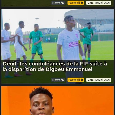
News 🗞️
Football ⚽️
Ven, 29 Mai 2026
Deuil : les condoléances de la FIF suite à
la disparition de Digbeu Emmanuel
News 🗞️
Football ⚽️
Ven, 22 Mai 2026