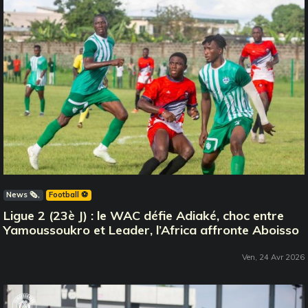
News 🗞️
Football ⚽️
Ligue 2 (23è J) : le WAC défie Adiaké, choc entre
Yamoussoukro et Leader, l’Africa affronte Aboisso
Ven, 24 Avr 2026