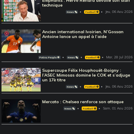
Eléphants : Hervé Renard dévoile son staff
technique
Jeu, 06 Aou 2026
News 🗞️
Football ⚽️
Ancien international Ivoirien, N’Gossan
Antoine lance un appel à l’aide
Mar, 28 Jul 2026
Potins People 🌟
News 🗞️
Football ⚽️
Supercoupe Félix Houphouët-Boigny :
l’ASEC Mimosas domine le COK et s’adjuge
un 17è titre
Jeu, 06 Aou 2026
News 🗞️
Football ⚽️
Mercato : Chelsea renforce son attaque
Sam, 01 Aou 2026
News 🗞️
Football ⚽️