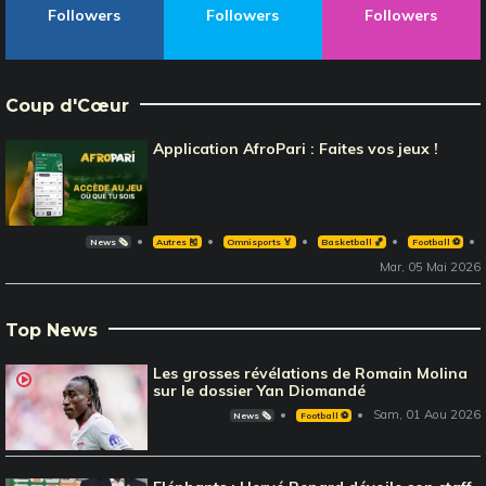
Followers
Followers
Followers
Coup d'Cœur
Application AfroPari : Faites vos jeux !
News 🗞️
Autres 🎽
Omnisports 🏅
Basketball 🏀
Football ⚽️
Mar, 05 Mai 2026
Top News
Les grosses révélations de Romain Molina
sur le dossier Yan Diomandé
Sam, 01 Aou 2026
News 🗞️
Football ⚽️