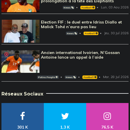
prolongation à la tête des Eléphants
Lun, 03 Aou 2026
News 🗞️
Football ⚽️
Election FIF : le duel entre Idriss Diallo et
Malick Tohé n’aura pas lieu
Jeu, 30 Jul 2026
News 🗞️
Football ⚽️
Ancien international Ivoirien, N’Gossan
Antoine lance un appel à l’aide
Mar, 28 Jul 2026
Potins People 🌟
News 🗞️
Football ⚽️
Réseaux Sociaux
301 K
1,3 K
76,5 K