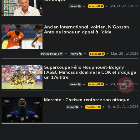
Jeu, 06 Aou 2026
News 🗞️
Football ⚽️
Ancien international Ivoirien, N’Gossan
Antoine lance un appel à l’aide
Mar, 28 Jul 2026
Potins People 🌟
News 🗞️
Football ⚽️
Supercoupe Félix Houphouët-Boigny :
l’ASEC Mimosas domine le COK et s’adjuge
un 17è titre
Jeu, 06 Aou 2026
News 🗞️
Football ⚽️
Mercato : Chelsea renforce son attaque
Sam, 01 Aou 2026
News 🗞️
Football ⚽️