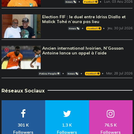
Lun, 03 Aou 2026
News 🗞️
Football ⚽️
Election FIF : le duel entre Idriss Diallo et
Malick Tohé n’aura pas lieu
Jeu, 30 Jul 2026
News 🗞️
Football ⚽️
Ancien international Ivoirien, N’Gossan
Antoine lance un appel à l’aide
Mar, 28 Jul 2026
Potins People 🌟
News 🗞️
Football ⚽️
Réseaux Sociaux
301 K
1,3 K
76,5 K
Followers
Followers
Followers