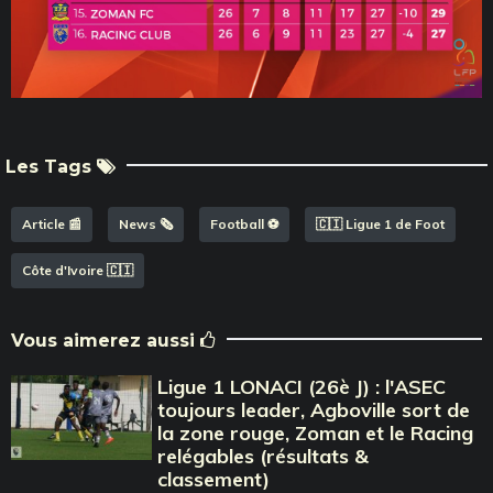
Les Tags
Article 📰
News 🗞️
Football ⚽️
🇨🇮 Ligue 1 de Foot
Côte d'Ivoire 🇨🇮
Vous aimerez aussi
Ligue 1 LONACI (26è J) : l'ASEC
toujours leader, Agboville sort de
la zone rouge, Zoman et le Racing
relégables (résultats &
classement)