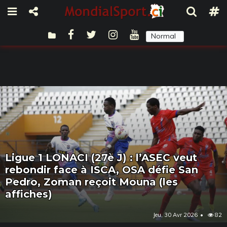
Normal
Sombre
Ligue 1 LONACI (27è J) : l’ASEC veut
rebondir face à ISCA, OSA défie San
Pedro, Zoman reçoit Mouna (les
affiches)
Jeu, 30 Avr 2026
82