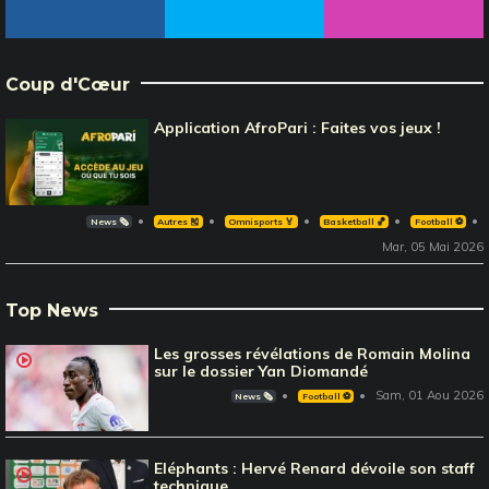
Coup d'Cœur
Application AfroPari : Faites vos jeux !
News 🗞️
Autres 🎽
Omnisports 🏅
Basketball 🏀
Football ⚽️
Mar, 05 Mai 2026
Top News
Les grosses révélations de Romain Molina
sur le dossier Yan Diomandé
Sam, 01 Aou 2026
News 🗞️
Football ⚽️
Eléphants : Hervé Renard dévoile son staff
technique