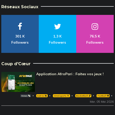
Réseaux Sociaux
301 K
1,3 K
76,5 K
Followers
Followers
Followers
Coup d'Cœur
Application AfroPari : Faites vos jeux !
News 🗞️
Autres 🎽
Omnisports 🏅
Basketball 🏀
Football ⚽️
Mar, 05 Mai 2026