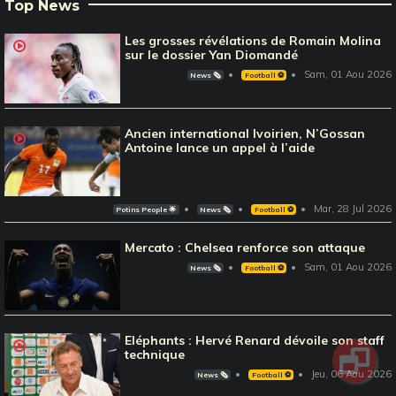
Top News
Les grosses révélations de Romain Molina
sur le dossier Yan Diomandé
Sam, 01 Aou 2026
News 🗞️
Football ⚽️
Ancien international Ivoirien, N’Gossan
Antoine lance un appel à l’aide
Mar, 28 Jul 2026
Potins People 🌟
News 🗞️
Football ⚽️
Mercato : Chelsea renforce son attaque
Sam, 01 Aou 2026
News 🗞️
Football ⚽️
Eléphants : Hervé Renard dévoile son staff
technique
Jeu, 06 Aou 2026
News 🗞️
Football ⚽️