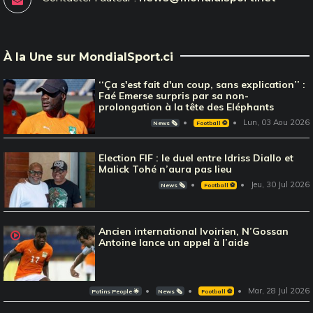
À la Une sur MondialSport.ci
‘‘Ça s'est fait d'un coup, sans explication’’ :
Faé Emerse surpris par sa non-
prolongation à la tête des Eléphants
Lun, 03 Aou 2026
News 🗞️
Football ⚽️
Election FIF : le duel entre Idriss Diallo et
Malick Tohé n’aura pas lieu
Jeu, 30 Jul 2026
News 🗞️
Football ⚽️
Ancien international Ivoirien, N’Gossan
Antoine lance un appel à l’aide
Mar, 28 Jul 2026
Potins People 🌟
News 🗞️
Football ⚽️