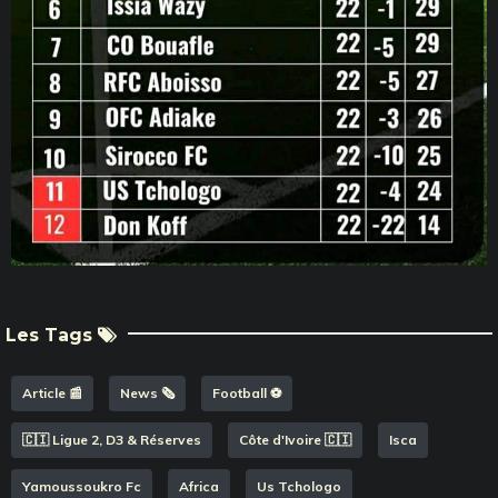
Les Tags
Article 📰
News 🗞️
Football ⚽️
🇨🇮 Ligue 2, D3 & Réserves
Côte d'Ivoire 🇨🇮
Isca
Yamoussoukro Fc
Africa
Us Tchologo