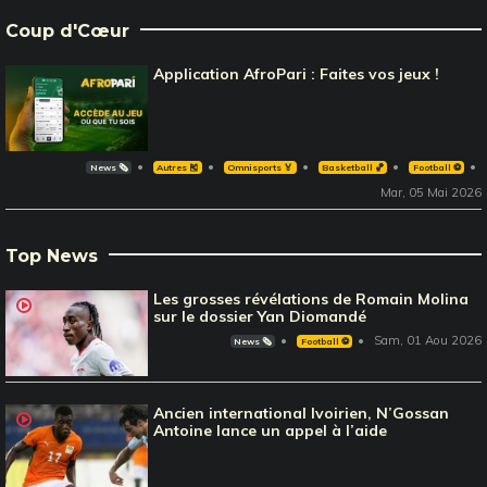
Coup d'Cœur
Application AfroPari : Faites vos jeux !
News 🗞️
Autres 🎽
Omnisports 🏅
Basketball 🏀
Football ⚽️
Mar, 05 Mai 2026
Top News
Les grosses révélations de Romain Molina
sur le dossier Yan Diomandé
Sam, 01 Aou 2026
News 🗞️
Football ⚽️
Ancien international Ivoirien, N’Gossan
Antoine lance un appel à l’aide