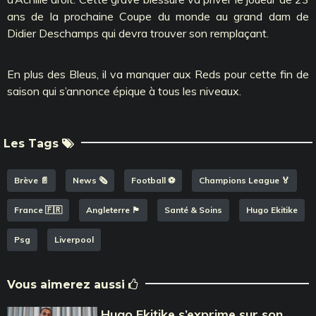
ans de la prochaine Coupe du monde au grand dam de
Didier Deschamps qui devra trouver son remplaçant.
En plus des Bleus, il va manquer aux Reds pour cette fin de
saison qui s’annonce épique à tous les niveaux.
Les Tags
Brève 📄
News 🗞️
Football ⚽️
Champions League 🏅
France 🇫🇷
Angleterre 🏴󠁧󠁢󠁥󠁮󠁧󠁿
Santé & Soins
Hugo Ekitike
Psg
Liverpool
Vous aimerez aussi
Hugo Ekitike s’exprime sur son