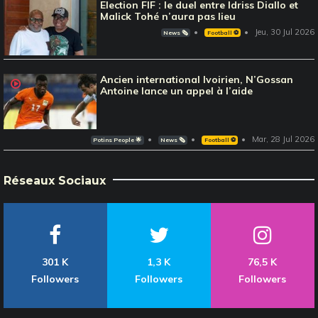
Election FIF : le duel entre Idriss Diallo et
Malick Tohé n’aura pas lieu
Jeu, 30 Jul 2026
News 🗞️
Football ⚽️
Ancien international Ivoirien, N’Gossan
Antoine lance un appel à l’aide
Mar, 28 Jul 2026
Potins People 🌟
News 🗞️
Football ⚽️
Réseaux Sociaux
301 K
1,3 K
76,5 K
Followers
Followers
Followers