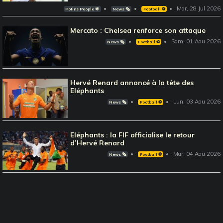
Mar, 28 Jul 2026
Potins People 🌟
News 🗞️
Football ⚽️
Mercato : Chelsea renforce son attaque
Sam, 01 Aou 2026
News 🗞️
Football ⚽️
Hervé Renard annoncé à la tête des
Eléphants
Lun, 03 Aou 2026
News 🗞️
Football ⚽️
Eléphants : la FIF officialise le retour
d’Hervé Renard
Mar, 04 Aou 2026
News 🗞️
Football ⚽️