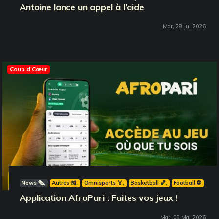
Antoine lance un appel à l’aide
Mar, 28 Jul 2026
Coup d'Cœur
News 🗞️
Autres 🎽
Omnisports 🏅
Basketball 🏀
Football ⚽️
Application AfroPari : Faites vos jeux !
Mar, 05 Mai 2026