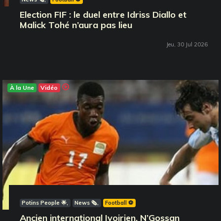
Election FIF : le duel entre Idriss Diallo et
Malick Tohé n’aura pas lieu
Jeu, 30 Jul 2026
À la Une
Vidéo
Potins People 🌟
News 🗞️
Football ⚽️
Ancien international Ivoirien, N’Gossan