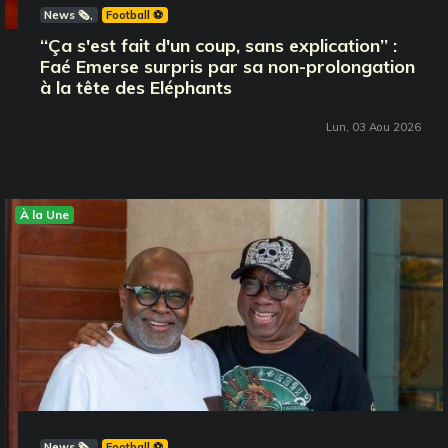
News 🗞️
Football ⚽️
‘‘Ça s'est fait d'un coup, sans explication’’ :
Faé Emerse surpris par sa non-prolongation
à la tête des Eléphants
Lun, 03 Aou 2026
À la Une
News 🗞️
Football ⚽️