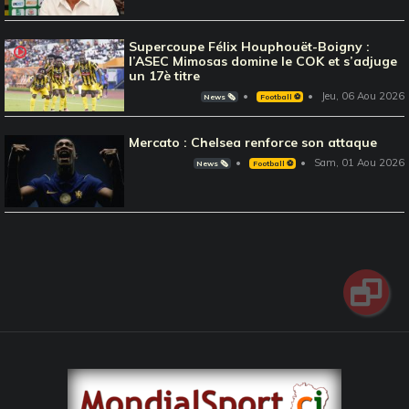
Supercoupe Félix Houphouët-Boigny :
l’ASEC Mimosas domine le COK et s’adjuge
un 17è titre
Jeu, 06 Aou 2026
News 🗞️
Football ⚽️
Mercato : Chelsea renforce son attaque
Sam, 01 Aou 2026
News 🗞️
Football ⚽️