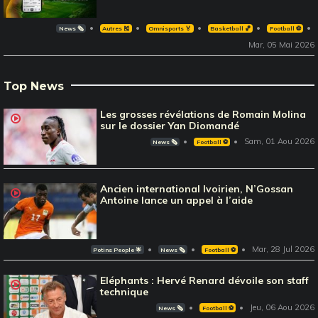
News 🗞️
Autres 🎽
Omnisports 🏅
Basketball 🏀
Football ⚽️
Mar, 05 Mai 2026
Top News
Les grosses révélations de Romain Molina
sur le dossier Yan Diomandé
Sam, 01 Aou 2026
News 🗞️
Football ⚽️
Ancien international Ivoirien, N’Gossan
Antoine lance un appel à l’aide
Mar, 28 Jul 2026
Potins People 🌟
News 🗞️
Football ⚽️
Eléphants : Hervé Renard dévoile son staff
technique
Jeu, 06 Aou 2026
News 🗞️
Football ⚽️