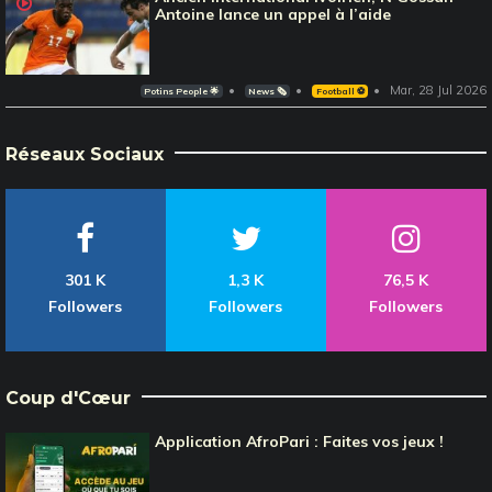
Antoine lance un appel à l’aide
Mar, 28 Jul 2026
Potins People 🌟
News 🗞️
Football ⚽️
Réseaux Sociaux
301 K
1,3 K
76,5 K
Followers
Followers
Followers
Coup d'Cœur
Application AfroPari : Faites vos jeux !