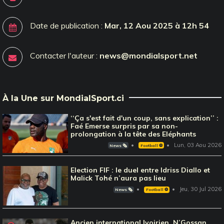
Date de publication :
Mar, 12 Aou 2025 à 12h 54
Contacter l'auteur :
news@mondialsport.net
À la Une sur MondialSport.ci
‘‘Ça s'est fait d'un coup, sans explication’’ :
Faé Emerse surpris par sa non-
prolongation à la tête des Eléphants
Lun, 03 Aou 2026
News 🗞️
Football ⚽️
Election FIF : le duel entre Idriss Diallo et
Malick Tohé n’aura pas lieu
Jeu, 30 Jul 2026
News 🗞️
Football ⚽️
Ancien international Ivoirien, N’Gossan