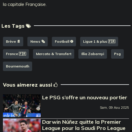
la capitale Française.
Les Tags
Brève 📄
News 🗞️
Football ⚽️
Ligue 1 & plus 🇫🇷
France 🇫🇷
Mercato & Transfert
Illia Zabarnyi
Psg
Bournemouth
Vous aimerez aussi
Le PSG s’offre un nouveau portier
Sam, 09 Aou 2025
Darwin Núñez quitte la Premier
League pour la Saudi Pro League