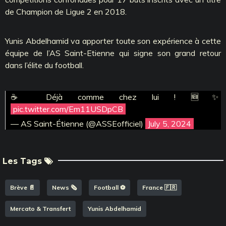
de Champion de Ligue 2 en 2018.
Yunis Abdelhamid va apporter toute son expérience à cette
équipe de l’AS Saint-Etienne qui signe son grand retour
dans l’élite du football.
☕️ Déjà comme chez lui ! 🆕✨
pic.twitter.com/Em11USDpCB
— AS Saint-Étienne (@ASSEofficiel)
July 5, 2024
Les Tags
Brève 📄
News 🗞️
Football ⚽️
France 🇫🇷
Mercato & Transfert
Yunis Abdelhamid