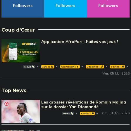
Followers
Followers
Followers
Coup d'Cœur
Application AfroPari : Faites vos jeux !
News 🗞️
Autres 🎽
Omnisports 🏅
Basketball 🏀
Football ⚽️
Mar, 05 Mai 2026
Top News
Les grosses révélations de Romain Molina
sur le dossier Yan Diomandé
Sam, 01 Aou 2026
News 🗞️
Football ⚽️