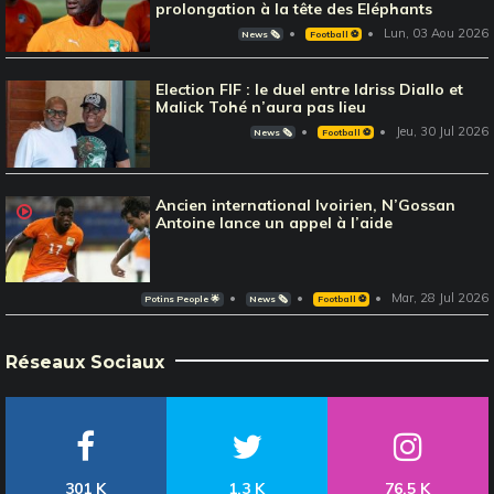
prolongation à la tête des Eléphants
Lun, 03 Aou 2026
News 🗞️
Football ⚽️
Election FIF : le duel entre Idriss Diallo et
Malick Tohé n’aura pas lieu
Jeu, 30 Jul 2026
News 🗞️
Football ⚽️
Ancien international Ivoirien, N’Gossan
Antoine lance un appel à l’aide
Mar, 28 Jul 2026
Potins People 🌟
News 🗞️
Football ⚽️
Réseaux Sociaux
301 K
1,3 K
76,5 K