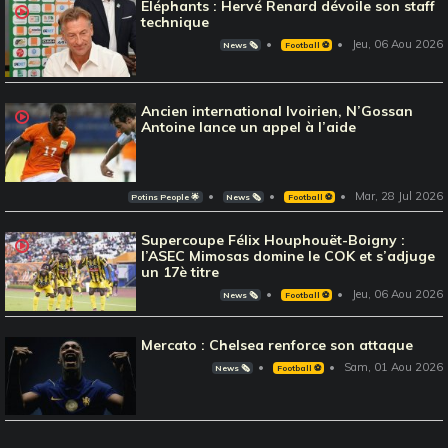
Eléphants : Hervé Renard dévoile son staff
technique
Jeu, 06 Aou 2026
News 🗞️
Football ⚽️
Ancien international Ivoirien, N’Gossan
Antoine lance un appel à l’aide
Mar, 28 Jul 2026
Potins People 🌟
News 🗞️
Football ⚽️
Supercoupe Félix Houphouët-Boigny :
l’ASEC Mimosas domine le COK et s’adjuge
un 17è titre
Jeu, 06 Aou 2026
News 🗞️
Football ⚽️
Mercato : Chelsea renforce son attaque
Sam, 01 Aou 2026
News 🗞️
Football ⚽️