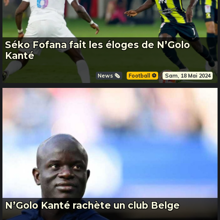
Séko Fofana fait les éloges de N’Golo
Kanté
News 🗞️
Football ⚽️
Sam, 18 Mai 2024
N’Golo Kanté rachète un club Belge