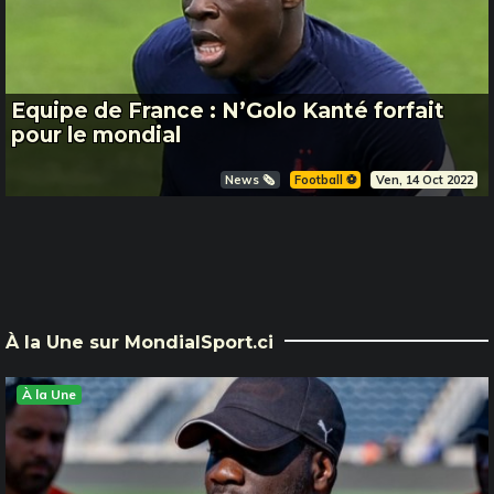
Equipe de France : N’Golo Kanté forfait
pour le mondial
News 🗞️
Football ⚽️
Ven, 14 Oct 2022
À la Une sur MondialSport.ci
À la Une