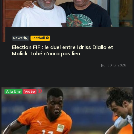
News 🗞️
Football ⚽️
Election FIF : le duel entre Idriss Diallo et
Malick Tohé n’aura pas lieu
Jeu, 30 Jul 2026
À la Une
Vidéo