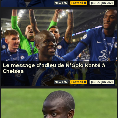
News 🗞️
Football ⚽️
Jeu, 29 Jun 2023
Le message d’adieu de N’Golo Kanté à
Chelsea
News 🗞️
Football ⚽️
Jeu, 22 Jun 2023