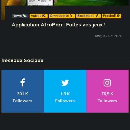
News 🗞️
Autres 🎽
Omnisports 🏅
Basketball 🏀
Football ⚽️
Application AfroPari : Faites vos jeux !
Mar, 05 Mai 2026
Réseaux Sociaux
301 K
1,3 K
76,5 K
Followers
Followers
Followers