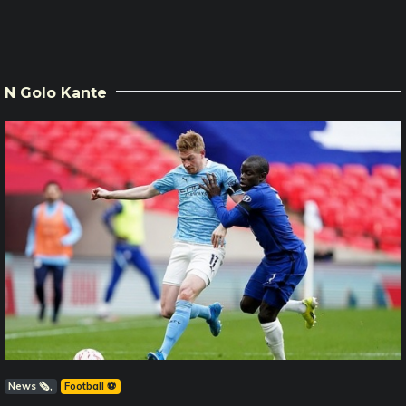
N Golo Kante
News 🗞️
Football ⚽️