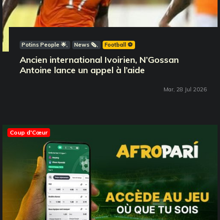
Potins People 🌟
News 🗞️
Football ⚽️
Ancien international Ivoirien, N’Gossan
Antoine lance un appel à l’aide
Mar, 28 Jul 2026
Coup d'Cœur