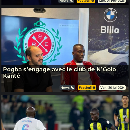
News 🗞️
Football ⚽️
Mer, 04 Fev 2026
Pogba s’engage avec le club de N’Golo
Kanté
News 🗞️
Football ⚽️
Ven, 26 Jul 2024