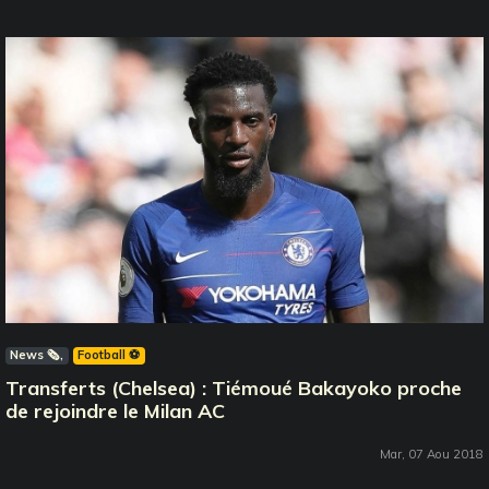
News 🗞️
Football ⚽️
Transferts (Chelsea) : Tiémoué Bakayoko proche
de rejoindre le Milan AC
Mar, 07 Aou 2018