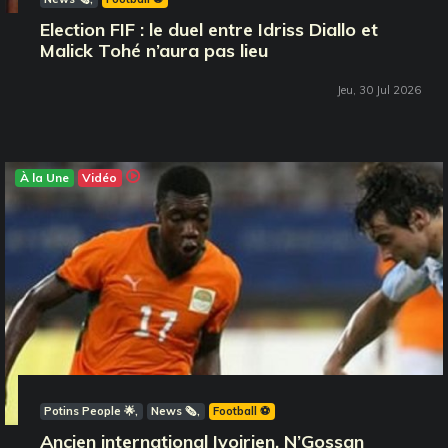
Election FIF : le duel entre Idriss Diallo et
Malick Tohé n’aura pas lieu
Jeu, 30 Jul 2026
À la Une
Vidéo
Potins People 🌟
News 🗞️
Football ⚽️
Ancien international Ivoirien, N’Gossan