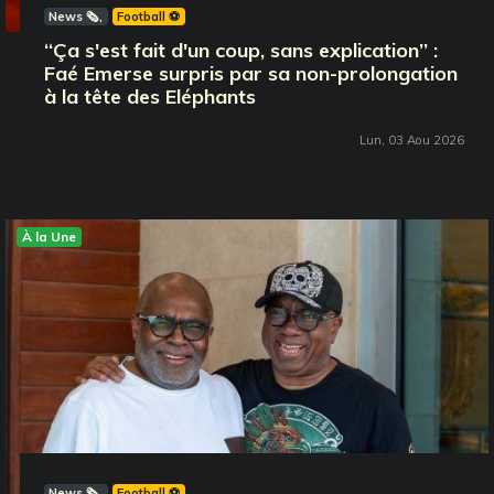
News 🗞️
Football ⚽️
‘‘Ça s'est fait d'un coup, sans explication’’ :
Faé Emerse surpris par sa non-prolongation
à la tête des Eléphants
Lun, 03 Aou 2026
À la Une
News 🗞️
Football ⚽️