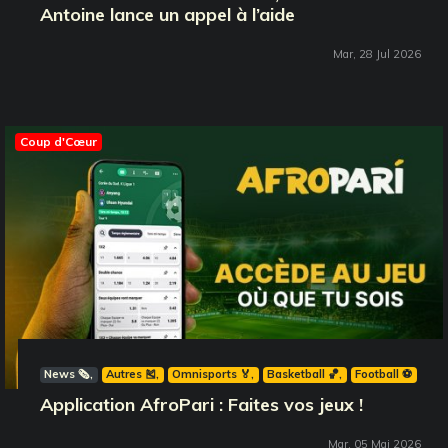
Antoine lance un appel à l’aide
Mar, 28 Jul 2026
Coup d'Cœur
News 🗞️
Autres 🎽
Omnisports 🏅
Basketball 🏀
Football ⚽️
Application AfroPari : Faites vos jeux !
Mar, 05 Mai 2026