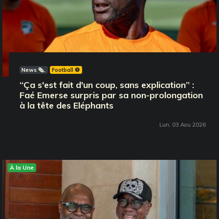
News 🗞️
Football ⚽️
‘‘Ça s'est fait d'un coup, sans explication’’ :
Faé Emerse surpris par sa non-prolongation
à la tête des Eléphants
Lun, 03 Aou 2026
À la Une