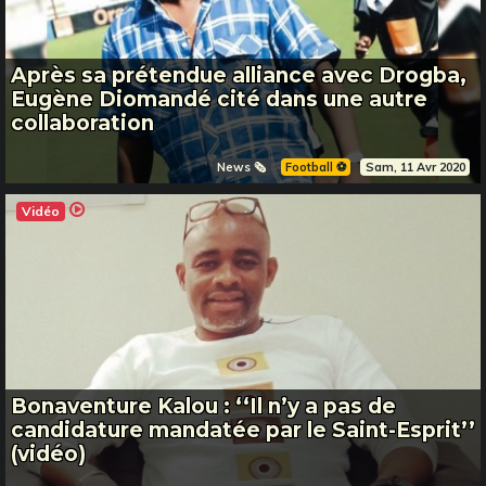
Après sa prétendue alliance avec Drogba,
Eugène Diomandé cité dans une autre
collaboration
News 🗞️
Football ⚽️
Sam, 11 Avr 2020
Vidéo
Bonaventure Kalou : ‘‘Il n’y a pas de
candidature mandatée par le Saint-Esprit’’
(vidéo)