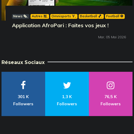
News 🗞️
Autres 🎽
Omnisports 🏅
Basketball 🏀
Football ⚽️
Application AfroPari : Faites vos jeux !
Mar, 05 Mai 2026
Réseaux Sociaux
301 K
1,3 K
76,5 K
Followers
Followers
Followers