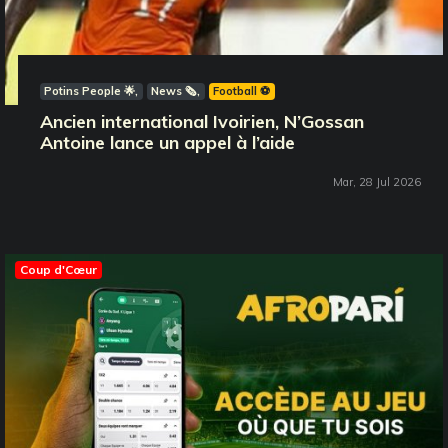
Potins People 🌟
News 🗞️
Football ⚽️
Ancien international Ivoirien, N’Gossan
Antoine lance un appel à l’aide
Mar, 28 Jul 2026
Coup d'Cœur