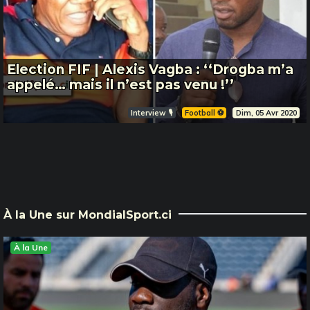
Election FIF | Alexis Vagba : ‘‘Drogba m’a
appelé… mais il n’est pas venu !’’
Interview 🎙️
Football ⚽️
Dim, 05 Avr 2020
À la Une sur MondialSport.ci
À la Une