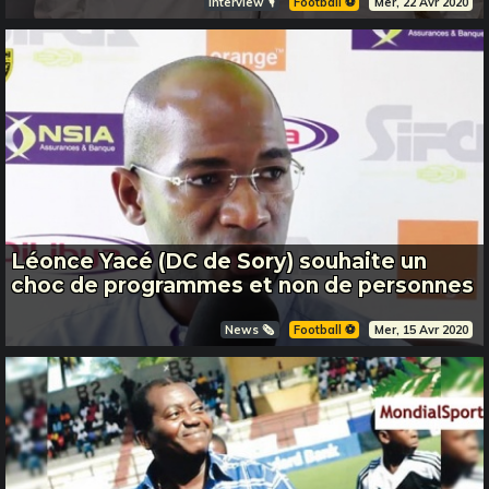
Interview 🎙️
Football ⚽️
Mer, 22 Avr 2020
Léonce Yacé (DC de Sory) souhaite un
choc de programmes et non de personnes
News 🗞️
Football ⚽️
Mer, 15 Avr 2020