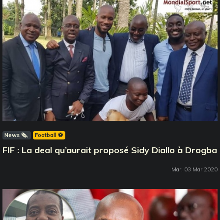
News 🗞️
Football ⚽️
FIF : La deal qu’aurait proposé Sidy Diallo à Drogba
Mar, 03 Mar 2020