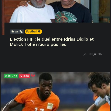
News 🗞️
Football ⚽️
Election FIF : le duel entre Idriss Diallo et
Malick Tohé n’aura pas lieu
Jeu, 30 Jul 2026
À la Une
Vidéo