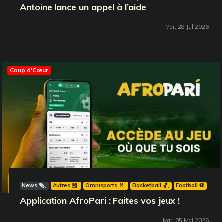
Antoine lance un appel à l’aide
Mar, 28 Jul 2026
Coup d'Cœur
News 🗞️
Autres 🎽
Omnisports 🏅
Basketball 🏀
Football ⚽️
Application AfroPari : Faites vos jeux !
Mar, 05 Mai 2026