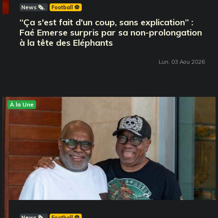
News 🗞️
Football ⚽️
‘‘Ça s'est fait d'un coup, sans explication’’ :
Faé Emerse surpris par sa non-prolongation
à la tête des Eléphants
Lun, 03 Aou 2026
À la Une
News 🗞️
Football ⚽️