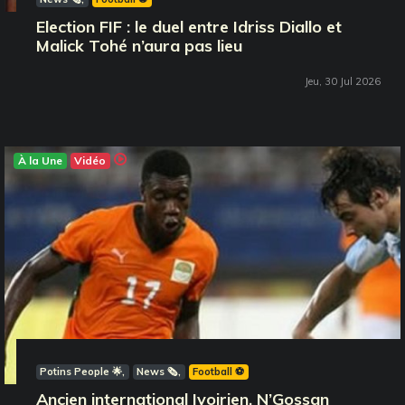
Election FIF : le duel entre Idriss Diallo et
Malick Tohé n’aura pas lieu
Jeu, 30 Jul 2026
À la Une
Vidéo
Potins People 🌟
News 🗞️
Football ⚽️
Ancien international Ivoirien, N’Gossan