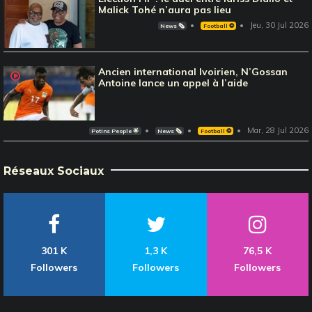
Malick Tohé n’aura pas lieu
Jeu, 30 Jul 2026
News 🗞️
Football ⚽️
Ancien international Ivoirien, N’Gossan
Antoine lance un appel à l’aide
Mar, 28 Jul 2026
Potins People 🌟
News 🗞️
Football ⚽️
Réseaux Sociaux
301 K
1,3 K
76,5 K
Followers
Followers
Followers