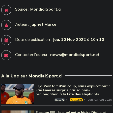
Source :
MondialSport.ci
Auteur :
Japhet Marcel
Date de publication :
Jeu, 10 Nov 2022 à 10h 10
Contacter l'auteur :
news@mondialsport.net
À la Une sur MondialSport.ci
‘‘Ça s'est fait d'un coup, sans explication’’ :
Faé Emerse surpris par sa non-
prolongation à la tête des Eléphants
Lun, 03 Aou 2026
News 🗞️
Football ⚽️
Election FIF : le duel entre Idriss Diallo et