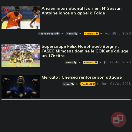
Ancien international Ivoirien, N’Gossan
Antoine lance un appel à l’aide
Mar, 28 Jul 2026
Potins People 🌟
News 🗞️
Football ⚽️
Supercoupe Félix Houphouët-Boigny :
l’ASEC Mimosas domine le COK et s’adjuge
un 17è titre
Jeu, 06 Aou 2026
News 🗞️
Football ⚽️
Mercato : Chelsea renforce son attaque
Sam, 01 Aou 2026
News 🗞️
Football ⚽️