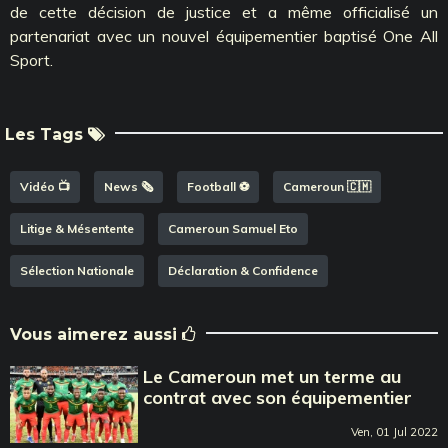
de cette décision de justice et a même officialisé un
partenariat avec un nouvel équipementier baptisé One All
Sport.
Les Tags
Vidéo 📺
News 🗞️
Football ⚽️
Cameroun 🇨🇲
Litige & Mésentente
Cameroun Samuel Eto
Sélection Nationale
Déclaration & Confidence
Vous aimerez aussi
Le Cameroun met un terme au
contrat avec son équipementier
Ven, 01 Jul 2022