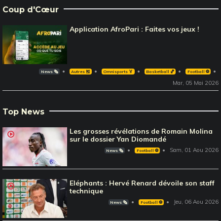
Coup d'Cœur
Application AfroPari : Faites vos jeux !
News 🗞️
Autres 🎽
Omnisports 🏅
Basketball 🏀
Football ⚽️
Mar, 05 Mai 2026
Top News
Les grosses révélations de Romain Molina
sur le dossier Yan Diomandé
Sam, 01 Aou 2026
News 🗞️
Football ⚽️
Eléphants : Hervé Renard dévoile son staff
technique
Jeu, 06 Aou 2026
News 🗞️
Football ⚽️