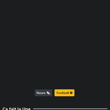
News 🗞️
Football ⚽️
Ça fait la Une